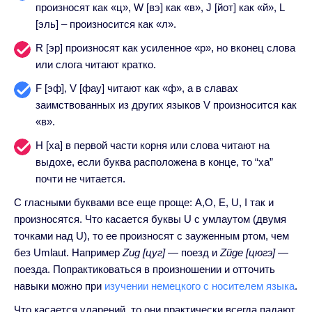
произносят как «ц», W [вэ] как «в», J [йот] как «й», L
[эль] – произносится как «л».
R [эр] произносят как усиленное «р», но вконец слова
или слога читают кратко.
F [эф], V [фау] читают как «ф», а в славах
заимствованных из других языков V произносится как
«в».
H [ха] в первой части корня или слова читают на
выдохе, если буква расположена в конце, то “ха”
почти не читается.
С гласными буквами все еще проще: A,O, E, U, I так и
произносятся. Что касается буквы U с умлаутом (двумя
точками над U), то ее произносят с зауженным ртом, чем
без Umlaut. Например
Zug [цуг]
— поезд и
Züge [цюгэ]
—
поезда. Попрактиковаться в произношении и отточить
навыки можно при
изучении немецкого с носителем языка
.
Что касается ударений, то они практически всегда падают