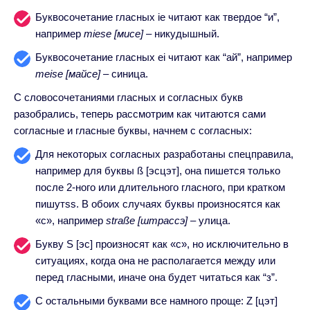
Буквосочетание гласных ie читают как твердое “и”,
например
miese [мисе]
– никудышный.
Буквосочетание гласных ei читают как “ай”, например
meise [майсе]
– синица.
С словосочетаниями гласных и согласных букв
разобрались, теперь рассмотрим как читаются сами
согласные и гласные буквы, начнем с согласных:
Для некоторых согласных разработаны спецправила,
например для буквы ß [эсцэт], она пишется только
после 2-ного или длительного гласного, при кратком
пишутss. В обоих случаях буквы произносятся как
«с», например
straße [штрассэ]
– улица.
Букву S [эс] произносят как «с», но исключительно в
ситуациях, когда она не располагается между или
перед гласными, иначе она будет читаться как “з”.
С остальными буквами все намного проще: Z [цэт]