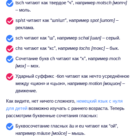
tsch читают как твердое “ч”, например
motsch [мотч]
– моль.
sp/st читают как “шп/шт”, например
spot [шпот]
–
реклама.
sch читают как “ш”, например
schal [шал]
– серый.
chs читают как “кс”, например
tochs [токс]
– бык.
Сочетание букв ch читают как “х”, например
moch
[мох]
– мох.
Ударный суффикс -tion читают как нечто усреднённое
между «циoн» и «цьон», например
motion [моцион] –
движение.
Как видите, нет ничего сложного,
немецкий язык с нуля
для детей
возможно изучать с раннего возраста. Т
еперь
рассмотрим буквенные сочетания гласных:
Буквосочетание гласных äu и eu читают как “ой”,
например
mäuse [мойсе]
– мышь.