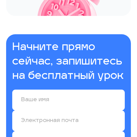
Начните прямо
сейчас, запишитесь
на
бесплатный
урок