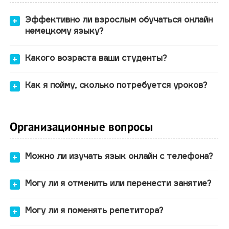
Эффективно ли взрослым обучаться онлайн
немецкому языку?
Какого возраста ваши студенты?
вы не тратите своё время на личное
Как я пойму, сколько потребуется уроков?
посещение репетитора и в течение урока
находитесь дома, в комфортной
обстановке;
Организационные вопросы
использование гаджетов даёт
возможность подавать информацию
большим количеством способов.
Можно ли изучать язык онлайн с телефона?
времени, которое вы готовы уделять
занятиям;
Могу ли я отменить или перенести занятие?
вашего начального уровня;
вашей цели.
Могу ли я поменять репетитора?