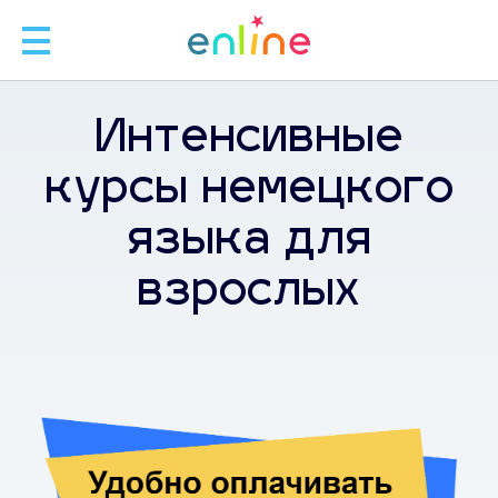
🧑
Интенсивные
🧑‍
курсы немецкого
языка для
Л
взрослых
ЗАП
С
+