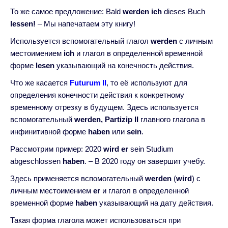
То же самое предложение: Bald
werden ich
dieses Buch
lessen!
– Мы напечатаем эту книгу!
Используется вспомогательный глагол
werden
с личным
местоимением
ich
и глагол в определенной временной
форме
lesen
указывающий на конечность действия.
Что же касается
Futurum II
, то её используют для
определения конечности действия к конкретному
временному отрезку в будущем. Здесь используется
вспомогательный
werden, Partizip II
главного глагола в
инфинитивной форме
haben
или
sein
.
Рассмотрим пример: 2020
wird
er
sein Studium
abgeschlossen
haben
. – В 2020 году он завершит учебу.
Здесь применяется вспомогательный
werden
(
wird
) с
личным местоимением
er
и глагол в определенной
временной форме
haben
указывающий на дату действия.
Такая форма глагола может использоваться при