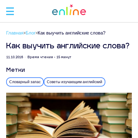
🧑
Главная
Блог
Как выучить английские слова?
🧑‍
Как выучить английские слова?
11.10.2016 • Время чтения - 15 минут
Л
Метки
Словарный запас
Советы изучающим английский
ЗАП
С
+