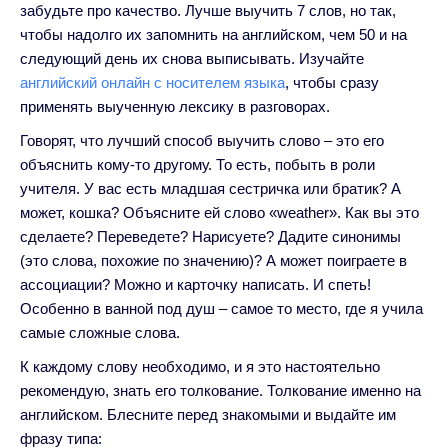
забудьте про качество. Лучше выучить 7 слов, но так,
чтобы надолго их запомнить на английском, чем 50 и на
следующий день их снова выписывать. Изучайте
английский онлайн с носителем языка
, чтобы сразу
применять выученную лексику в разговорах.
Говорят, что лучший способ выучить слово – это его
объяснить кому-то другому. То есть, побыть в роли
учителя. У вас есть младшая сестричка или братик? А
может, кошка? Объясните ей слово «weather». Как вы это
сделаете? Переведете? Нарисуете? Дадите синонимы
(это слова, похожие по значению)? А может поиграете в
ассоциации? Можно и карточку написать. И спеть!
Особенно в ванной под душ – самое то место, где я учила
самые сложные слова.
К каждому слову необходимо, и я это настоятельно
рекомендую, знать его толкование. Толкование именно на
английском. Блесните перед знакомыми и выдайте им
фразу типа: