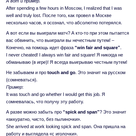
А вот и пример.
After spending a few hours in Moscow, I realized that I was
well and truly lost. После того, как провел в Москве
несколько часов, я осознал, что абсолютно потерялся.
А вот если вы выиграли матч? А кто-то при этом пытается
вас обвинить, что выиграли вы нечестным путем! –
Конечно, на помощь идет фраза
“win fair and square”
.
I never cheated! I always win fair and square! Я никогда не
обманываю (в игре)! Я всегда выигрываю честным путем!
Не забываем и про
touch and go
. Это значит на русском
(сомневаться).
Пример
:
It was touch and go whether I would get this job. Я
сомневалась, что получу эту работу.
А разве можно забыть про
“spick and span”
? Это значит
«аккуратно, чисто, без пылиночки».
She arrived at work looking spick and span. Она пришла на
работу и выглядела «с иголочки».