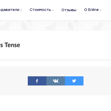
одаватели
Стоимость
О Enline
Отзывы
s Tense