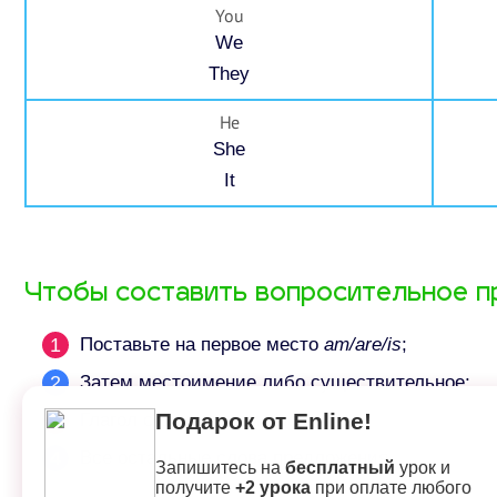
You
We
They
He
She
It
Чтобы составить вопросительное п
Поставьте на первое место
am/are/is
;​
Затем местоимение либо существительное;
Подарок от Enline!
Глагол с окончанием
-ing
;
Все остальные слова предложения.
Запишитесь на
бесплатный
урок и
получите
+2 урока
при оплате любого