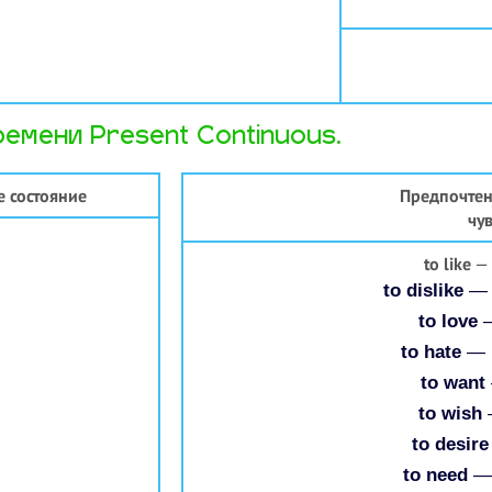
емени Present Continuous.
е состояние
Предпочтен
чув
to like
— 
to dislike
— 
to love
—
to hate
— 
to want
to wish
to desire
to need
— 