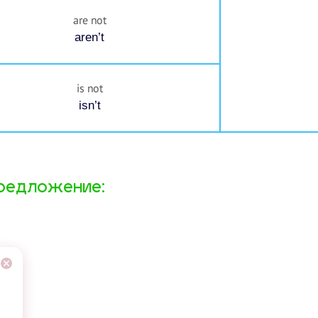
are not
aren’t
is not
isn’t
редложение:​