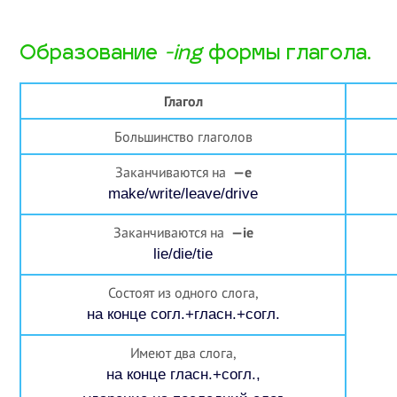
Образование
-ing
формы глагола​.
Глагол
Большинство глаголов
Заканчиваются на
—
e
make/write/leave/drive
Заканчиваются на
—
ie
lie/die/tie
Состоят из одного слога,
на конце согл.+гласн.+согл.
Имеют два слога,
на конце гласн.+согл.,