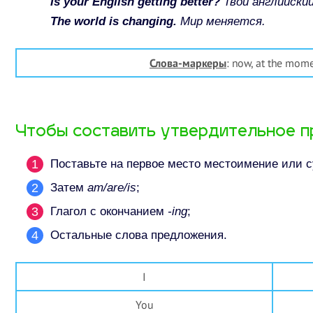
Is your English getting better?
Твой английски
The world is changing
.
Мир меняется.
Слова-маркеры
: now, at the momen
Чтобы составить утвердительное п
Поставьте на первое место местоимение или с
Затем
am/are/is
;
Глагол с окончанием
-ing
;
Остальные слова предложения.
I
You