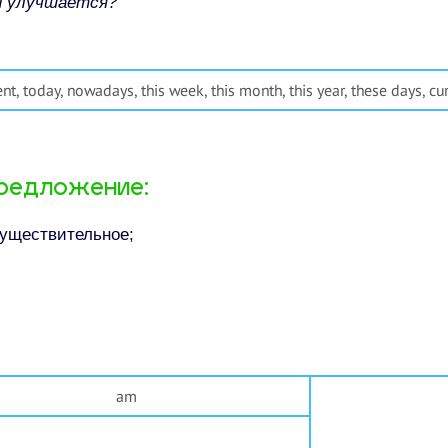
й улучшается?
t, today, nowadays, this week, this month, this year, these days, cur
редложение:​
уществительное;​
am