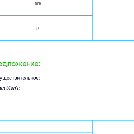
are
is
едложение:​
уществительное;​
en’t/isn’t
;