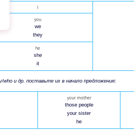
I
you
we
they
he
she
it
/who и др. поставьте их в начало предложения:
your mother
those people
your sister
he