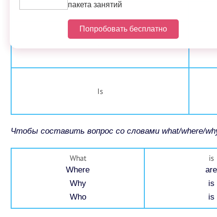
пакета занятий
Am
Попробовать бесплатно
Are
Is
Чтобы составить вопрос со словами what/where/why
What
is
Where
are
Why
is
Who
is