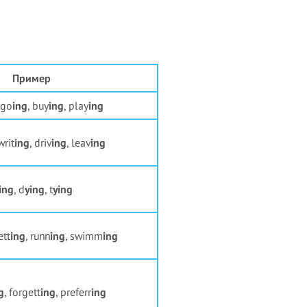
Пример
 go
ing
, buy
ing
, play
ing
writ
ing
, driv
ing
, leav
ing
ing
, d
ying
, t
ying
ett
ing
, runn
ing
, swimm
ing
g
, forgett
ing
, preferr
ing