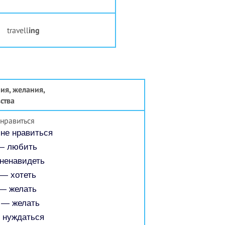
travell
ing
ия, желания,
ства
нравиться
не нравиться
 любить
ненавидеть
— хотеть
— желать
— желать
нуждаться