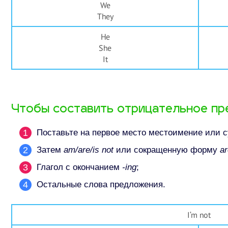
We
They
He
She
It
Чтобы составить отрицательное пр
Поставьте на первое место местоимение или с
Затем
am/are/is not
или сокращенную форму
ar
Глагол с окончанием
-ing
;
Остальные слова предложения.
I‘m not