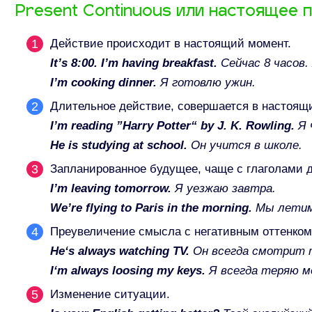
Present Continuous или настоящее 
Действие происходит в настоящий момент.
It’s 8:00. I’m having breakfast.
Сейчас 8 часов.
I’m cooking dinner.
Я готовлю ужин.
Длительное действие, совершается в настоящий
I’m reading ”
Harry Potter“
by
J. K. Rowling.
Я 
He is studying at school.
Он учится в школе.
Запланированное будущее, чаще с глаголами дви
I’m leaving tomorrow.
Я уезжаю завтра.
We’re flying to Paris in the morning.
Мы летим
Преувеличение смысла с негативным оттенком,
He‘s always watching TV.
Он всегда смотрит 
I‘m always loosing my keys.
Я всегда теряю м
Изменение ситуации.