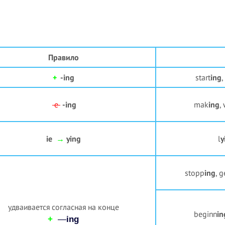
Правило
+
-ing
start
ing
,
e
-ing
mak
ing
, 
ie
→
ying
l
y
stopp
ing
, g
удваивается согласная на конце
beginn
in
+
—
ing