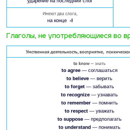
ударение на последний слог
Имеют два слога,
на конце
-l
Глаголы, не употребляющиеся во вр
Умственная
деятельность, восприятие, психическо
to know
— знать
to agree
— соглашаться
to believe
— верить
to forget
— забывать
to recognize
— узнавать
to remember
— помнить
to respect
— уважать
to suppose
— предполагать
to understand
— понимать