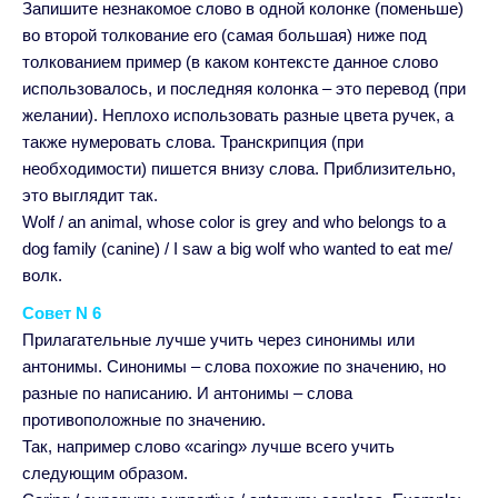
Запишите незнакомое слово в одной колонке (поменьше)
во второй толкование его (самая большая) ниже под
толкованием пример (в каком контексте данное слово
использовалось, и последняя колонка – это перевод (при
желании). Неплохо использовать разные цвета ручек, а
также нумеровать слова. Транскрипция (при
необходимости) пишется внизу слова. Приблизительно,
это выглядит так.
Wolf / an animal, whose color is grey and who belongs to a
dog family (canine) / I saw a big wolf who wanted to eat me/
волк.
Совет N 6
Прилагательные лучше учить через синонимы или
антонимы. Синонимы – слова похожие по значению, но
разные по написанию. И антонимы – слова
противоположные по значению.
Так, например слово «caring» лучше всего учить
следующим образом.