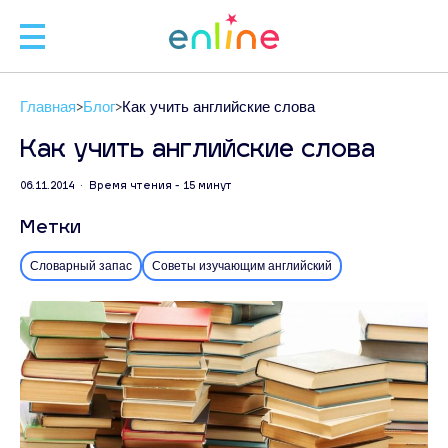
🧑
Главная
Блог
Как учить английские слова
🧑‍
Как учить английские слова
06.11.2014 • Время чтения - 15 минут
Л
Метки
Словарный запас
Советы изучающим английский
ЗАП
С
+