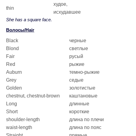
худое,
thin
исхудавшее
She has a square face.
Волосы/Hair
Black
черные
Blond
светлые
Fair
русый
Red
рыжие
Auburn
темно-рыжие
Grey
седые
Golden
золотистые
chestnut, chestnut-brown
каштановые
Long
длинные
Short
короткие
shoulder-length
длина по плечи
waist-length
длина по пояс
Straight
прямые