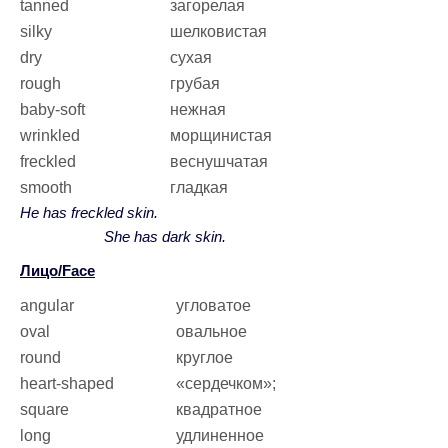
tanned
загорелая
silky
шелковистая
dry
сухая
rough
грубая
baby-soft
нежная
wrinkled
морщинистая
freckled
веснушчатая
smooth
гладкая
He has freckled skin.
She has dark skin.
Лицо/Face
angular
угловатое
oval
овальное
round
круглое
heart-shaped
«сердечком»;
square
квадратное
long
удлиненное