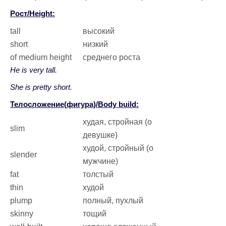
Рост/Height:
tall
высокий
short
низкий
of medium height
среднего роста
He is very tall.
She is pretty short.
Телосложение(
фигура)/Body build:
худая, стройная (о
slim
девушке)
худой, стройный (о
slender
мужчине)
fat
толстый
thin
худой
plump
полный, пухлый
skinny
тощий