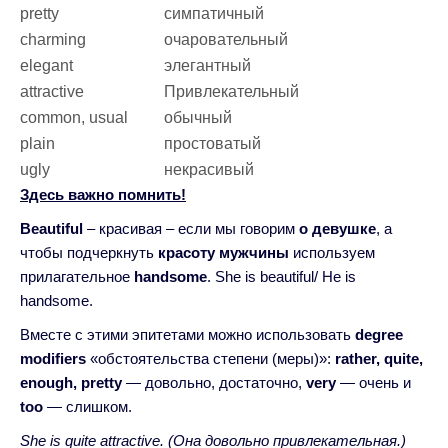
pretty
симпатичный
charming
очаровательный
elegant
элегантный
attractive
Привлекательный
common, usual
обычный
plain
простоватый
ugly
некрасивый
Здесь важно помнить!
Beautiful
– красивая – если мы говорим
о девушке
, а
чтобы подчеркнуть
красоту мужчины
используем
прилагательное
handsome
. She is beautiful/ He is
handsome.
Вместе с этими эпитетами можно использовать
degree
modifiers
«обстоятельства степени (меры)»:
rather, quite,
enough, pretty
— довольно, достаточно,
very
— очень и
too
— слишком.
She is quite attractive. (Она довольно привлекательная.)