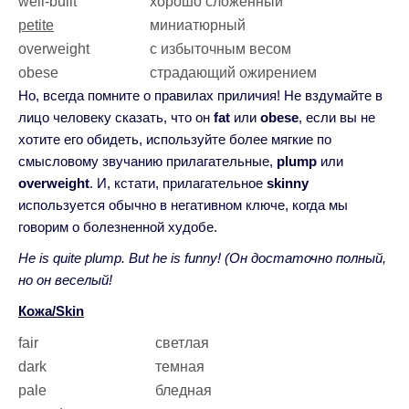
well-built
хорошо сложенный
petite
миниатюрный
overweight
с избыточным весом
obese
страдающий ожирением
Но, всегда помните о правилах приличия! Не вздумайте в
лицо человеку сказать, что он
fat
или
obese
, если вы не
хотите его обидеть, используйте более мягкие по
смысловому звучанию прилагательные,
plump
или
overweight
. И, кстати, прилагательное
skinny
используется обычно в негативном ключе, когда мы
говорим о болезненной худобе.
He is quite plump. But he is funny! (Он достаточно полный,
но он веселый!
Кожа/Skin
fair
светлая
dark
темная
pale
бледная