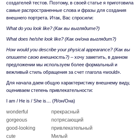
создателей тестов. Поэтому, в своей статье я приготовила
самые распространенные слова и фразы для создания
внешнего портрета. Итак, Вас спросили:
What do you look like? (Как вы выглядите?)
What does he/she look like? (Как он/она выглядит?)
How would you describe your physical appearance? (Как вы
опишете свою внешность?) –
хочу заметить, в данном
предложении мы используем более формальный и
вежливый стиль обращения за счет глагола «would».
Для начала даем общую характеристику внешнему виду,
оцениваем степень привлекательности:
I am / He is / She is… (Я/он/Она)
wonderful
прекрасный
gorgeous
потрясающий
good-looking
привлекательный
cute
Милый