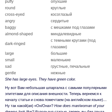
puffy
опухшие
round
круглые
cross-eyed
косоглазый
angry
сердитые
baggy
с мешками под глазами
almond-shaped
миндалевидные
с темными кругами (под
dark-ringed
глазами)
large
большие
small
маленькие
sad
грустные, печальные
gentle
нежные
She has large eyes. They have green color.
Ну вот Вам небольшая шпаргалка с самыми популярными
эпитетами для описания внешности. Теперь вернемся к
началу статьи и снова помечтаем (на английском языке)…
Ну так какой(ая) «Он/Она»?
How does man/woman of your
dreams look like?
Используя статью, теперь вы без труда