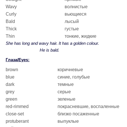
Wavy
волнистые
Curly
вьющиеся
Bald
лысый
Thick
густые
Thin
тонкие, жидкие
She has long and wavy hair. It has a golden colour.
He is bald.
Глаза/Eyes:
brown
коричневые
blue
синие, голубые
dark
темные
grey
серые
green
зеленые
red-rimmed
покрасневшие, воспаленные
close-set
близко посаженные
protuberant
выпуклые