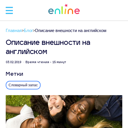
🧑
Главная
Блог
Описание внешности на английском
🧑‍
Описание внешности на
английском
Л
03.02.2019 • Время чтения - 15 минут
Метки
ЗАП
Словарный запас
С
+