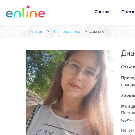
Языки
Преп
>
>
Главная
Преподаватели
Диана К.
Диа
Стаж 
Препо
находя
Уровн
Мои д
Постоя
сдача 
Hello!