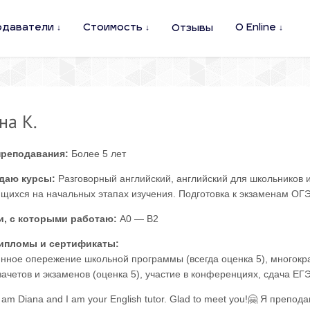
одаватели
Стоимость
О Enline
Отзывы
на К.
преподавания:
Более 5 лет
даю курсы:
Разговорный английский, английский для школьников и
щихся на начальных этапах изучения. Подготовка к экзаменам ОГЭ
и, с которыми работаю:
A0 — B2
ипломы и сертификаты:
нное опережение школьной программы (всегда оценка 5), многокр
зачетов и экзаменов (оценка 5), участие в конференциях, сдача ЕГЭ
 I am Diana and I am your English tutor. Glad to meet you!🤗 Я преп