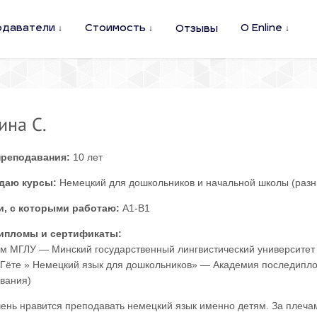
одаватели
Стоимость
О Enline
Отзывы
ина С.
преподавания:
10 лет
даю курсы:
Немецкий для дошкольников и начальной школы (разн
и, с которыми работаю:
A1-B1
ипломы и сертификаты:
м МГЛУ — Минский государственный лингвистический университет 
Гёте » Немецкий язык для дошкольников» — Академия последипло
вания)
ень нравится преподавать немецкий язык именно детям. За плеча