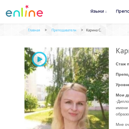
Языки
Преп
>
>
Главная
Преподаватели
Карина С.
Кар
Стаж 
Препо
Уровн
Мои д
-Дипло
имени 
образо
Мне оч