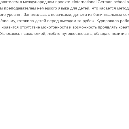
авателем в международном проекте «International German school an
м преподавателем немецкого языка для детей. Что касается методи
ого уровня . Занималась с новичками, детьми из билингвальных се
/письму, готовила детей перед выездом за рубеж. Курировала рабо
 нравится отсутствие монотонности и возможность проявлять креа
 Увлекаюсь психологией, люблю путешествовать, обладаю позитивн