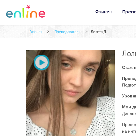
Языки
Преп
>
>
Главная
Преподаватели
Лолита Д.
Лол
Стаж 
Препо
Подгот
Уровн
Мои д
Диплом
Препод
на инт