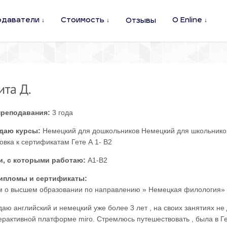
одаватели
Стоимость
О Enline
Отзывы
ита Д.
преподавания:
3 года
даю курсы:
Немецкий для дошкольников Немецкий для школьников
овка к сертификатам Гете А 1- В2
и, с которыми работаю:
A1-B2
ипломы и сертификаты:
 о высшем образовании по направлению » Немецкая филология» КуБ
аю английский и немецкий уже более 3 лет , на своих занятиях н
ерактивной платформе miro. Cтремлюсь путешествовать , была в Г