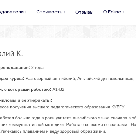
одаватели
Стоимость
О Enline
Отзывы
алий К.
преподавания:
2 года
даю курсы:
Разговорный английский, Английский для школьников,
и, с которыми работаю:
A1-B2
ипломы и сертификаты:
ессе получения высшего педагогического образования КУБГУ
аботал больше года в роли учителя английского языка сначала в о
ник коммуникативной методики. Работаю со всеми возрастами. На у
. Увлекаюсь плаванием и веду здоровый образ жизни.