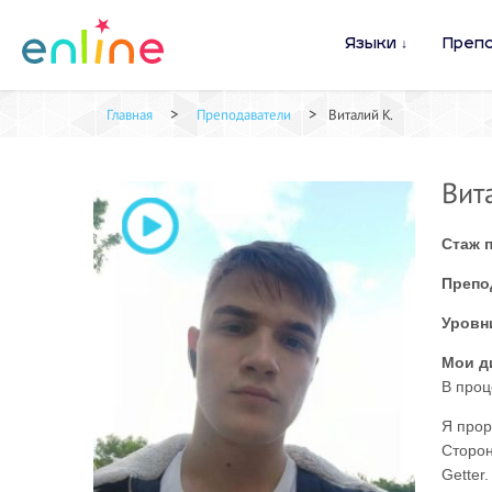
Языки
Преп
>
>
Главная
Преподаватели
Виталий К.
Вит
Стаж 
Препо
Уровн
Мои д
В проц
Я прор
Сторон
Getter