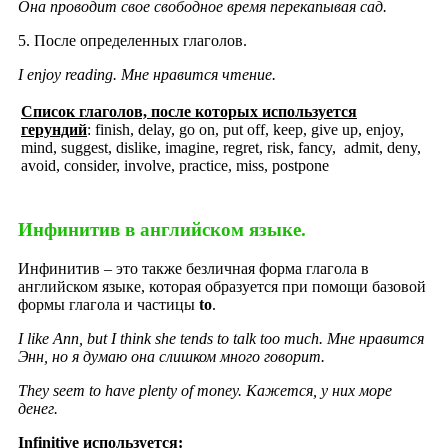
Она проводит свое свободное время перекапывая сад.
5. После определенных глаголов.
I enjoy reading.
Мне нравится чтение.
Список глаголов, после которых используется
герундий
: finish, delay, go on, put off, keep, give up, enjoy,
mind, suggest, dislike, imagine, regret, risk, fancy, admit, deny,
avoid, consider, involve, practice, miss, postpone
Инфинитив в английском языке.​
Инфинитив – это также безличная форма глагола в
английском языке, которая образуется при помощи базовой
формы глагола и частицы
to
.
I like Ann, but I think she tends to talk too much.
Мне нравится
Энн, но я думаю она слишком много говорит.
They seem to have plenty of money.
Кажется, у них море
денег.
Infinitive используется: