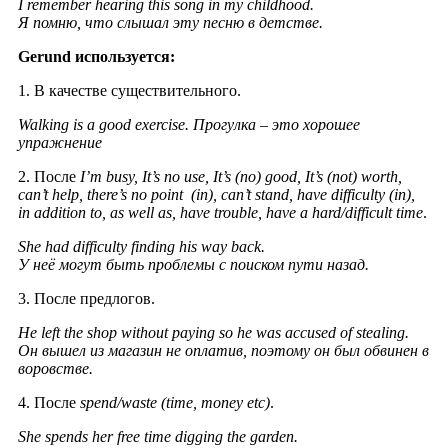
I remember hearing this song in my childhood.
Я помню, что слышал эту песню в детстве.
Gerund используется:
1. В качестве существительного.
Walking is a good exercise.
Прогулка – это хорошее
упражнение
2. После
I’m busy, It’s no use, It’s (no) good, It’s (not) worth,
can’t help, there’s no point (in), can’t stand, have difficulty (in),
in addition to, as well as, have trouble, have a hard/difficult time
.
She had difficulty finding his way back.
У неё могут быть проблемы с поиском пути назад.
3. После предлогов.
He left the shop without paying so he was accused of stealing.
Он вышел из магазин не оплатив, поэтому он был обвинен в
воровстве.
4. После
spend/waste (time, money etc)
.
She spends her free time digging the garden.