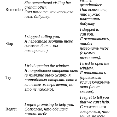
visit her
She remembered visiting her
grandmother.
grandmother.
Remember
Она вспомнила,
Она помнила, как навещала
что нужно
свою бабушку.
навестить
бабушку.
I
stopped
to
call
you
.
I
stopped
calling
you
.
Я остановилась,
Я перестала звонить тебе
Stop
чтобы
(может быть, мы
позвонить тебе
поссорились).
(с целью
позвонить).
I
tried
to
open
the
I
tried
opening
the
window
.
window
.
Я попробовала открыть окно
Я попыталась
(в комнате было жарко, я
Try
(приложила
попробовала открыть
окно в
усилие)открыть
качестве эксперимента,
но
окно (но не
это не помогло).
смогла).
I
regret
to
tell
you
that
we
can’t
help
.
I regret promising to help you
.
С сожалением
Regret
Сожалею, что обещала
говорю вам, что
помочь тебе.
мы не можем