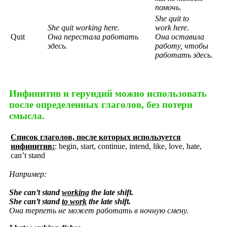
помочь.
She
quit
to
She
quit
working
here
.
work
here
.
Quit
Она перестала работать
Она оставила
здесь.
работу, чтобы
работать здесь.
Инфинитив и герундий можно использовать
после определенных глаголов, без потери
смысла.​
Список глаголов, после которых используется
инфинитив:
: begin, start, continue, intend, like, love, hate,
can’t stand
Например:
She can’t stand
working
the late shift.
She can’t stand
to work
the late shift.
Она
терпеть
не
может
работать
в
ночную
смену
.