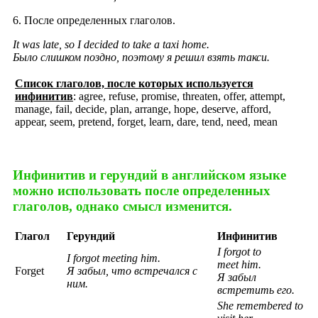
6. После определенных глаголов.
It was late, so I decided to take a taxi home.
Было слишком поздно, поэтому я решил взять такси.
Список глаголов, после которых используется
инфинитив
: agree, refuse, promise, threaten, offer, attempt,
manage, fail, decide, plan, arrange, hope, deserve, afford,
appear, seem, pretend, forget, learn, dare, tend, need, mean
Инфинитив и герундий в английском языке
можно использовать после определенных
глаголов, однако смысл изменится.​
Глагол
Герундий
Инфинитив
I
forgot
to
I
forgot
meeting
him
.
meet
him
.
Forget
Я забыл, что встречался с
Я забыл
ним.
встретить его.
She remembered to