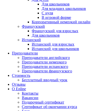
Для школьников
Для младших школьников
С нуля
В игровой форме
Корпоративный немецкий онлайн
Французский
Французский для взрослых
Для школьников
Испанский
Испанский для взрослых
Испанский для школьников
Преподаватели
Преподаватели английского
Преподаватели немецкого
Преподаватели испанского
Преподаватели французского
Стоимость
Бесплатный вводный урок
Отзывы
О Enline
Контакты
Вакансии
Подарочный сертификат
Сертификат об окончании курса