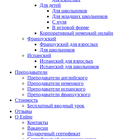
Для детей
Для школьников
Для младших школьников
С нуля
В игровой форме
Корпоративный немецкий онлайн
Французский
Французский для взрослых
Для школьников
Испанский
Испанский для взрослых
Испанский для школьников
Преподаватели
Преподаватели английского
Преподаватели немецкого
Преподаватели испанского
Преподаватели французского
Стоимость
Бесплатный вводный урок
Отзывы
О Enline
Контакты
Вакансии
Подарочный сертификат