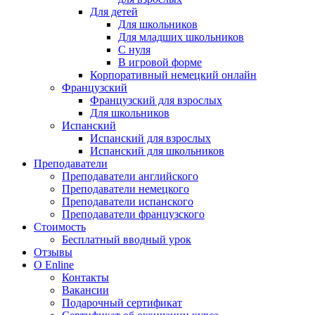
Для детей
Для школьников
Для младших школьников
С нуля
В игровой форме
Корпоративный немецкий онлайн
Французский
Французский для взрослых
Для школьников
Испанский
Испанский для взрослых
Испанский для школьников
Преподаватели
Преподаватели английского
Преподаватели немецкого
Преподаватели испанского
Преподаватели французского
Стоимость
Бесплатный вводный урок
Отзывы
О Enline
Контакты
Вакансии
Подарочный сертификат