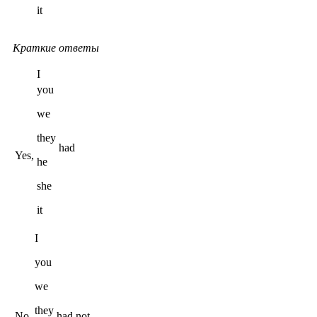
it
Краткие ответы
I
you
we
they
had
Yes,
he
she
it
I
you
we
they
No,
had not