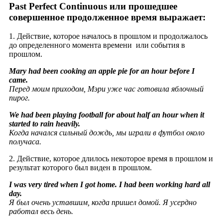
Past Perfect Continuous или прошедшее
совершенное продолженное время выражает:
1. Действие, которое началось в прошлом и продолжалось
до определенного момента времени или события в
прошлом.
Mary had been cooking an apple pie for an hour before I
came.
Перед моим приходом, Мэри уже час готовила яблочный
пирог.
We had been playing football for about half an hour when it
started to rain heavily
.
Когда начался сильный дождь, мы играли в футбол около
получаса.
2. Действие, которое длилось некоторое время в прошлом и
результат которого был виден в прошлом.
I was very tired when I got home. I had been working hard all
day.
Я был очень уставшим, когда пришел домой. Я усердно
работал весь день
.