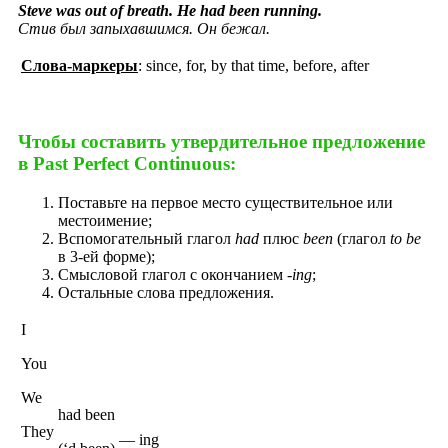
Steve was out of breath. He had been running.
Стив был запыхавшимся. Он бежал.
Слова-маркеры
: since, for, by that time, before, after
Чтобы составить утвердительное предложение
в Past Perfect Continuous:
Поставьте на первое место существительное или
местоимение;
Вспомогательный глагол
had
плюс
been
(глагол
to be
в 3-ей форме);
Смысловой глагол с окончанием
-ing
;
Остальные слова предложения.
I
You
We
had been
They
— ing