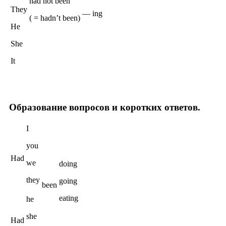
had not been
They
— ing
( = hadn’t been)
He
She
It
Образование вопросов и коротких ответов.
I
you
Had
we
doing
they
going
been
eating
he
she
Had