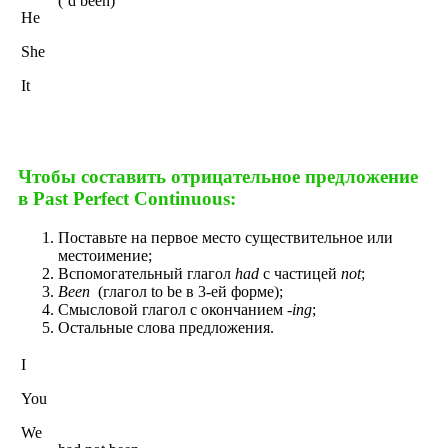
(‘d been)
He
She
It
Чтобы составить отрицательное предложение
в Past Perfect Continuous:
Поставьте на первое место существительное или
местоимение;
Вспомогательный глагол
had
с частицей
not
;
Been
(глагол to be в 3-ей форме);
Смысловой глагол с окончанием
-ing
;
Остальные слова предложения.
I
You
We