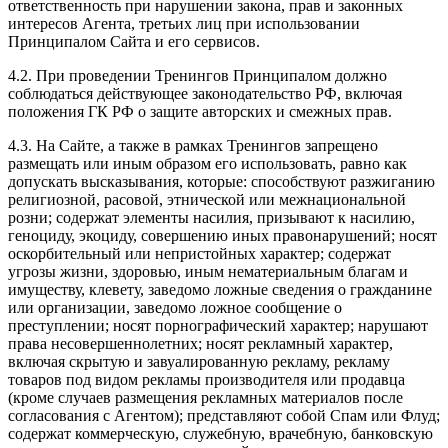
ответственность при нарушении закона, прав и законных
интересов Агента, третьих лиц при использовании
Принципалом Сайта и его сервисов.
4.2. При проведении Тренингов Принципалом должно
соблюдаться действующее законодательство РФ, включая
положения ГК РФ о защите авторских и смежных прав.
4.3. На Сайте, а также в рамках Тренингов запрещено
размещать или иным образом его использовать, равно как
допускать высказывания, которые: способствуют разжиганию
религиозной, расовой, этнической или межнациональной
розни; содержат элементы насилия, призывают к насилию,
геноциду, экоциду, совершению иных правонарушений; носят
оскорбительный или непристойных характер; содержат
угрозы жизни, здоровью, иным нематериальным благам и
имуществу, клевету, заведомо ложные сведения о гражданине
или организации, заведомо ложное сообщение о
преступлении; носят порнографический характер; нарушают
права несовершеннолетних; носят рекламный характер,
включая скрытую и завуалированную рекламу, рекламу
товаров под видом рекламы производителя или продавца
(кроме случаев размещения рекламных материалов после
согласования с Агентом); представляют собой Спам или Флуд;
содержат коммерческую, служебную, врачебную, банковскую