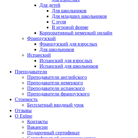
Для детей
Для школьников
Для младших школьников
С нуля
В игровой форме
Корпоративный немецкий онлайн
Французский
Французский для взрослых
Для школьников
Испанский
Испанский для взрослых
Испанский для школьников
Преподаватели
Преподаватели английского
Преподаватели немецкого
Преподаватели испанского
Преподаватели французского
Стоимость
Бесплатный вводный урок
Отзывы
О Enline
Контакты
Вакансии
Подарочный сертификат