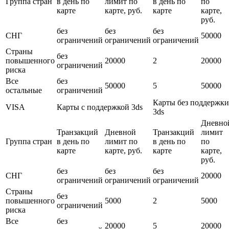
Группа стран
в день по
лимит по
в день по
по
карте
карте, руб.
карте
карте,
руб.
без
без
без
СНГ
50000
ограничений
ограничений
ограничений
Страны
без
повышенного
20000
2
20000
ограничений
риска
Все
без
50000
5
50000
остальные
ограничений
Карты без поддержки
VISA
Карты с поддержкой 3ds
3ds
Дневно
Транзакций
Дневной
Транзакций
лимит
Группа стран
в день по
лимит по
в день по
по
карте
карте, руб.
карте
карте,
руб.
без
без
без
СНГ
20000
ограничений
ограничений
ограничений
Страны
без
повышенного
5000
2
5000
ограничений
риска
Все
без
20000
5
20000