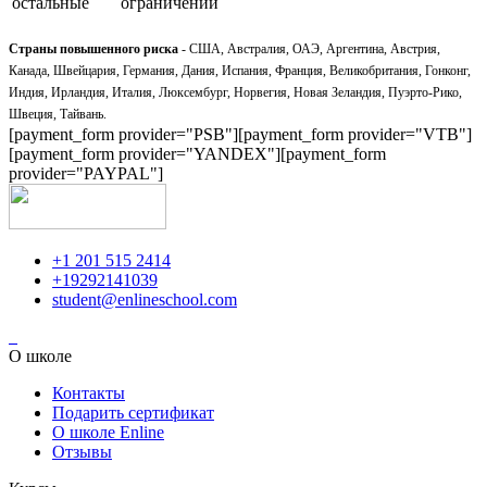
остальные
ограничений
Страны повышенного риска
- США, Австралия, ОАЭ, Аргентина, Австрия,
Канада, Швейцария, Германия, Дания, Испания, Франция, Великобритания, Гонконг,
Индия, Ирландия, Италия, Люксембург, Норвегия, Новая Зеландия, Пуэрто-Рико,
Швеция, Тайвань.
[payment_form provider="PSB"][payment_form provider="VTB"]
[payment_form provider="YANDEX"][payment_form
provider="PAYPAL"]
+1 201 515 2414
+19292141039
student@enlineschool.com
О школе
Контакты
Подарить сертификат
О школе Enline
Отзывы