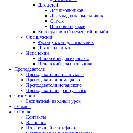
Для детей
Для школьников
Для младших школьников
С нуля
В игровой форме
Корпоративный немецкий онлайн
Французский
Французский для взрослых
Для школьников
Испанский
Испанский для взрослых
Испанский для школьников
Преподаватели
Преподаватели английского
Преподаватели немецкого
Преподаватели испанского
Преподаватели французского
Стоимость
Бесплатный вводный урок
Отзывы
О Enline
Контакты
Вакансии
Подарочный сертификат