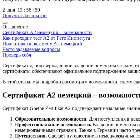
2
дня
13
:
56
:
49
Получить бесплатно
Оглавление
Сертификат А2 немецкий – возможности
Как проходит тест А2 от Гёте Института
Подготовка к экзамену А2 немецкий
Часто задаваемые вопросы
Проверь себя
Сертификаты, подтверждающие владение немецким языком, игра
сертификаты обеспечивают официальное подтверждение ваших я
В этой статье мы подробно рассмотрим возможности, схему сда
Сертификат А2 немецкий – возможност
Сертификат Goethe Zertifikat A2 подтверждает начальные знан
Образовательные возможности.
Для поступления в нек
Профессиональные возможности.
Владение немецким на
немецкоязычными странами. Также в Германии часто треб
Путешествия.
Сделает путешествие в немецкоязычные с