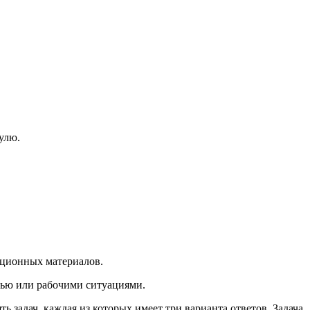
улю.
ационных материалов.
нью или рабочими ситуациями.
ь задач, каждая из которых имеет три варианта ответов. Задача