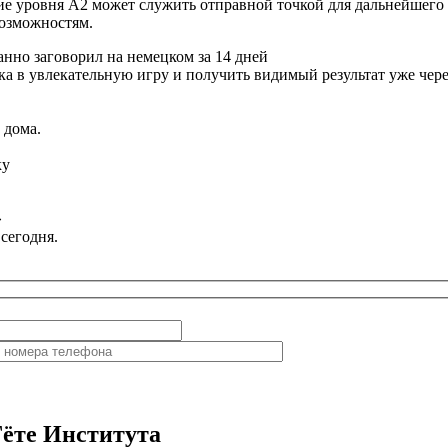
 уровня A2 может служить отправной точкой для дальнейшего и
возможностям.
анно заговорил
на немецком за 14 дней
а в увлекательную игру и получить видимый результат уже чере
 дома.
ку
»
 сегодня.
Гёте Института