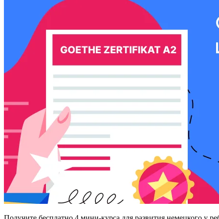
Получите бесплатно
4 мини-курса для развития немецкого у ре