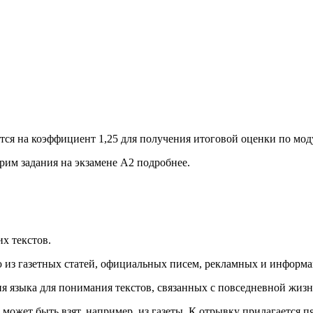
ся на коэффициент 1,25 для получения итоговой оценки по мод
рим задания на экзамене А2 подробнее.
х текстов.
из газетных статей, официальных писем, рекламных и информ
ия языка для понимания текстов, связанных с повседневной жиз
может быть взят, например, из газеты. К отрывку прилагается пят