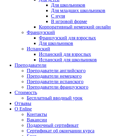
Для школьников
Для младших школьников
С нуля
В игровой форме
Корпоративный немецкий онлайн
Французский
Французский для взрослых
Для школьников
Испанский
Испанский для взрослых
Испанский для школьников
Преподаватели
Преподаватели английского
Преподаватели немецкого
Преподаватели испанского
Преподаватели французского
Стоимость
Бесплатный вводный урок
Отзывы
О Enline
Контакты
Вакансии
Подарочный сертификат
Сертификат об окончании курса