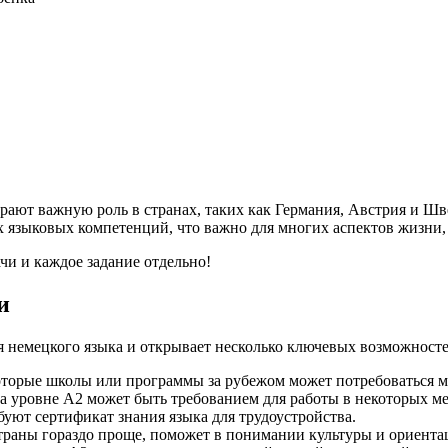
ют важную роль в странах, таких как Германия, Австрия и Шве
зыковых компетенций, что важно для многих аспектов жизни, о
чи и каждое задание отдельно!
и
ия немецкого языка и открывает несколько ключевых возможносте
оторые школы или программы за рубежом может потребоваться м
 уровне A2 может быть требованием для работы в некоторых м
уют сертификат знания языка для трудоустройства.
траны гораздо проще, поможет в понимании культуры и ориента