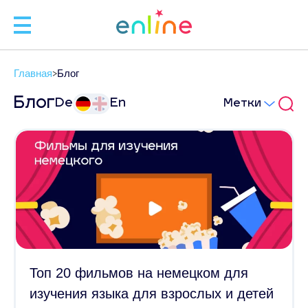
🧑
Главная
Блог
🧑‍
Блог
De
En
Метки
Л
ЗАП
С
+
Топ 20 фильмов на немецком для
изучения языка для взрослых и детей