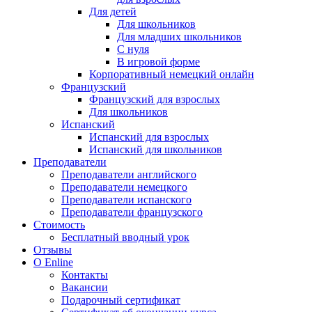
Для детей
Для школьников
Для младших школьников
С нуля
В игровой форме
Корпоративный немецкий онлайн
Французский
Французский для взрослых
Для школьников
Испанский
Испанский для взрослых
Испанский для школьников
Преподаватели
Преподаватели английского
Преподаватели немецкого
Преподаватели испанского
Преподаватели французского
Стоимость
Бесплатный вводный урок
Отзывы
О Enline
Контакты
Вакансии
Подарочный сертификат