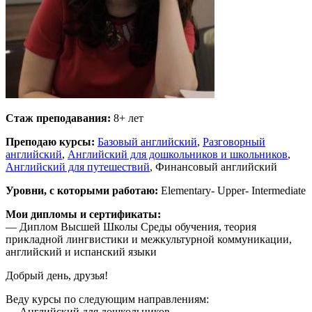
Стаж преподавания:
8+ лет
Преподаю курсы:
Базовый английский
,
Разговорный
английский
,
Английский для дошкольников и школьников
,
Английский для путешествий
, Финансовый английский
Уровни, с которыми работаю:
Elementary- Upper- Intermediate
Мои дипломы и сертификаты:
— Диплом Высшей Школы Среды обучения, теория
прикладной лингвистики и межкультурной коммуникации,
английский и испанский языки
Добрый день, друзья!
Веду курсы по следующим направлениям:
— Английский для дошкольников