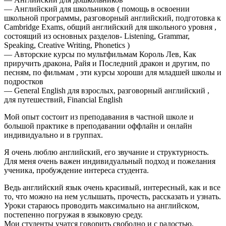
— Английский для школьников ( помощь в освоении
школьной программы, разговорный английский, подготовка к
Cambridge Exams, общий английский для школьного уровня ,
состоящий из основных разделов- Listening, Grammar,
Speaking, Creative Writing, Phonetics )
— Авторские курсы по мультфильмам Король Лев, Как
приручить дракона, Райя и Последний дракон и другим, по
песням, по фильмам , эти курсы хороши для младшей школы и
подростков
— General English для взрослых, разговорный английский ,
для путешествий, Financial English
Мой опыт состоит из преподавания в частной школе и
большой практике в преподавании оффлайн и онлайн
индивидуально и в группах.
Я очень люблю английский, его звучание и структурность.
Для меня очень важен индивидуальный подход и пожелания
ученика, пробуждение интереса студента.
Ведь английский язык очень красивый, интересный, как и все
то, что можно на нем услышать, прочесть, рассказать и узнать.
Уроки стараюсь проводить максимально на английском,
постепенно погружая в языковую среду.
Мои студенты учатся говорить свободно и с радостью,