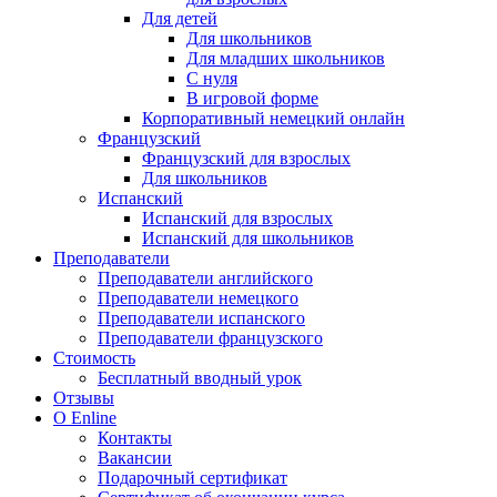
Для детей
Для школьников
Для младших школьников
С нуля
В игровой форме
Корпоративный немецкий онлайн
Французский
Французский для взрослых
Для школьников
Испанский
Испанский для взрослых
Испанский для школьников
Преподаватели
Преподаватели английского
Преподаватели немецкого
Преподаватели испанского
Преподаватели французского
Стоимость
Бесплатный вводный урок
Отзывы
О Enline
Контакты
Вакансии
Подарочный сертификат