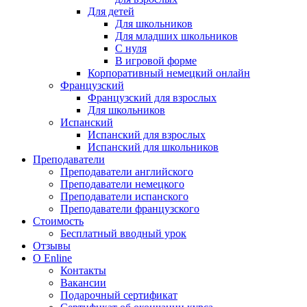
Для детей
Для школьников
Для младших школьников
С нуля
В игровой форме
Корпоративный немецкий онлайн
Французский
Французский для взрослых
Для школьников
Испанский
Испанский для взрослых
Испанский для школьников
Преподаватели
Преподаватели английского
Преподаватели немецкого
Преподаватели испанского
Преподаватели французского
Стоимость
Бесплатный вводный урок
Отзывы
О Enline
Контакты
Вакансии
Подарочный сертификат