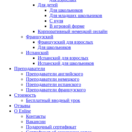
Для детей
Для школьников
Для младших школьников
С нуля
В игровой форме
Корпоративный немецкий онлайн
Французский
Французский для взрослых
Для школьников
Испанский
Испанский для взрослых
Испанский для школьников
Преподаватели
Преподаватели английского
Преподаватели немецкого
Преподаватели испанского
Преподаватели французского
Стоимость
Бесплатный вводный урок
Отзывы
О Enline
Контакты
Вакансии
Подарочный сертификат