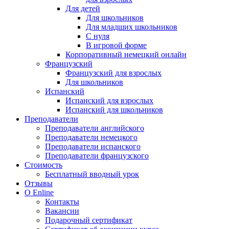
Для детей
Для школьников
Для младших школьников
С нуля
В игровой форме
Корпоративный немецкий онлайн
Французский
Французский для взрослых
Для школьников
Испанский
Испанский для взрослых
Испанский для школьников
Преподаватели
Преподаватели английского
Преподаватели немецкого
Преподаватели испанского
Преподаватели французского
Стоимость
Бесплатный вводный урок
Отзывы
О Enline
Контакты
Вакансии
Подарочный сертификат