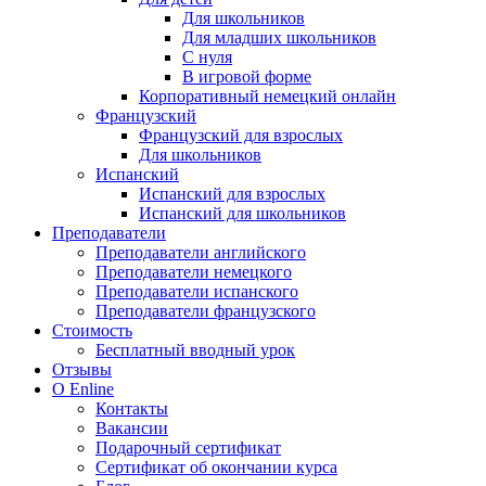
Для школьников
Для младших школьников
С нуля
В игровой форме
Корпоративный немецкий онлайн
Французский
Французский для взрослых
Для школьников
Испанский
Испанский для взрослых
Испанский для школьников
Преподаватели
Преподаватели английского
Преподаватели немецкого
Преподаватели испанского
Преподаватели французского
Стоимость
Бесплатный вводный урок
Отзывы
О Enline
Контакты
Вакансии
Подарочный сертификат
Сертификат об окончании курса