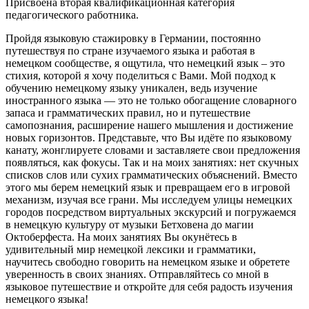
Присвоена вторая квалификационная категория
педагогического работника.
Пройдя языковую стажировку в Германии, постоянно
путешествуя по стране изучаемого языка и работая в
немецком сообществе, я ощутила, что немецкий язык – это
стихия, которой я хочу поделиться с Вами. Мой подход к
обучению немецкому языку уникален, ведь изучение
иностранного языка — это не только обогащение словарного
запаса и грамматических правил, но и путешествие
самопознания, расширение нашего мышления и достижение
новых горизонтов. Представьте, что Вы идёте по языковому
канату, жонглируете словами и заставляете свои предложения
появляться, как фокусы. Так и на моих занятиях: нет скучных
списков слов или сухих грамматических объяснений. Вместо
этого мы берем немецкий язык и превращаем его в игровой
механизм, изучая все грани. Мы исследуем улицы немецких
городов посредством виртуальных экскурсий и погружаемся
в немецкую культуру от музыки Бетховена до магии
Октоберфеста. На моих занятиях Вы окунётесь в
удивительный мир немецкой лексики и грамматики,
научитесь свободно говорить на немецком языке и обретете
уверенность в своих знаниях. Отправляйтесь со мной в
языковое путешествие и откройте для себя радость изучения
немецкого языка!