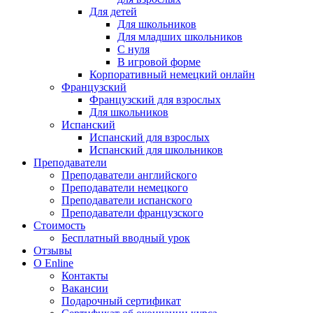
Для детей
Для школьников
Для младших школьников
С нуля
В игровой форме
Корпоративный немецкий онлайн
Французский
Французский для взрослых
Для школьников
Испанский
Испанский для взрослых
Испанский для школьников
Преподаватели
Преподаватели английского
Преподаватели немецкого
Преподаватели испанского
Преподаватели французского
Стоимость
Бесплатный вводный урок
Отзывы
О Enline
Контакты
Вакансии
Подарочный сертификат