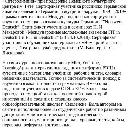
«Литеролимпия» при поддержке Немецкого культурного
центра им. Гёте. Сертификат участника российско-германской
Зимней академии «Германия изнутри и снаружи: 1989—2019»
в рамках деятельности Международного консорциума по
изучению немецкого языка и культуры Германии “”Netzwerk
Deutsch”. Сертификат участника в семинарах Н. И.
Макаровой «Международные молодежные экзамены FIT in
Deutsch 1 и FIT in Deutsch 2” (23-24.10.2018). Сертификат
участника в обучающих мастер-классах «Немецкий язык на
сцене», «Театр на службе дидактики» (М. Вальтер, Л. С.
Лисюкова).
На своих уроках использую доску Miro, YouTube,
LearningApps, интерактивные задания платформы РЭШ и
аутентичные материалы: учебники, рабочие листы, словари
немецких издательств. Топлю за систематический подход к
изучению языка и тонкостей грамматики. Имею опыт
подготовки учеников к сдаче ОГЭ и ЕГЭ. Более года
преподаю немецкий язык как основной и как второй
иностранный в средних и старших классах
общеобразовательной школы г. Смоленска. Была автором на
сайте и исполнила более 35 студенческих работ по различным
дисциплинам лингвистического, педагогического,
социального и гуманитарного цикла: курсовые, тесты, кейсы,
переводы, рефераты, контрольные.