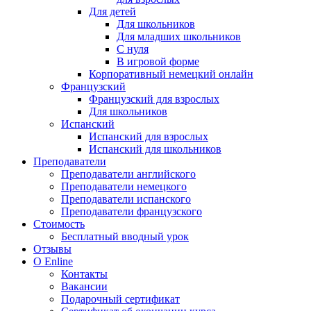
Для детей
Для школьников
Для младших школьников
С нуля
В игровой форме
Корпоративный немецкий онлайн
Французский
Французский для взрослых
Для школьников
Испанский
Испанский для взрослых
Испанский для школьников
Преподаватели
Преподаватели английского
Преподаватели немецкого
Преподаватели испанского
Преподаватели французского
Стоимость
Бесплатный вводный урок
Отзывы
О Enline
Контакты
Вакансии
Подарочный сертификат