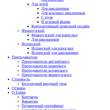
Для детей
Для школьников
Для младших школьников
С нуля
В игровой форме
Корпоративный немецкий онлайн
Французский
Французский для взрослых
Для школьников
Испанский
Испанский для взрослых
Испанский для школьников
Преподаватели
Преподаватели английского
Преподаватели немецкого
Преподаватели испанского
Преподаватели французского
Стоимость
Бесплатный вводный урок
Отзывы
О Enline
Контакты
Вакансии
Подарочный сертификат