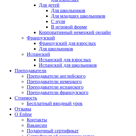
Для детей
Для школьников
Для младших школьников
С нуля
В игровой форме
Корпоративный немецкий онлайн
Французский
Французский для взрослых
Для школьников
Испанский
Испанский для взрослых
Испанский для школьников
Преподаватели
Преподаватели английского
Преподаватели немецкого
Преподаватели испанского
Преподаватели французского
Стоимость
Бесплатный вводный урок
Отзывы
О Enline
Контакты
Вакансии
Подарочный сертификат