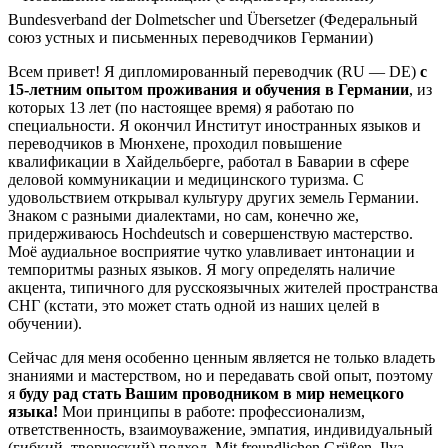
Bundesverband der Dolmetscher und Übersetzer (Федеральный
союз устных и письменных переводчиков Германии)
Всем привет! Я дипломированный переводчик (RU — DE)
с
15-летним опытом проживания и обучения в Германии
, из
которых 13 лет (по настоящее время) я работаю по
специальности. Я окончил Институт иностранных языков и
переводчиков в Мюнхене, проходил повышение
квалификации в Хайдельберге, работал в Баварии в сфере
деловой коммуникации и медицинского туризма. С
удовольствием открывал культуру других земель Германии.
Знаком с разными диалектами, но сам, конечно же,
придерживаюсь Hochdeutsch и совершенствую мастерство.
Моё аудиальное восприятие чутко улавливает интонации и
темпоритмы разных языков. Я могу определять наличие
акцента, типичного для русскоязычных жителей пространства
СНГ (кстати, это может стать одной из наших целей в
обучении).
Сейчас для меня особенно ценным является не только владеть
знаниями и мастерством, но и передавать свой опыт, поэтому
я
буду рад стать Вашим проводником в мир немецкого
языка!
Мои принципы в работе: профессионализм,
ответственность, взаимоуважение, эмпатия, индивидуальный
(гибкий, творческий) подход. Mit freundlichen Grüßen, Ilya