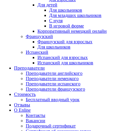
Для детей
Для школьников
Для младших школьников
С нуля
В игровой форме
Корпоративный немецкий онлайн
Французский
Французский для взрослых
Для школьников
Испанский
Испанский для взрослых
Испанский для школьников
Преподаватели
Преподаватели английского
Преподаватели немецкого
Преподаватели испанского
Преподаватели французского
Стоимость
Бесплатный вводный урок
Отзывы
О Enline
Контакты
Вакансии
Подарочный сертификат