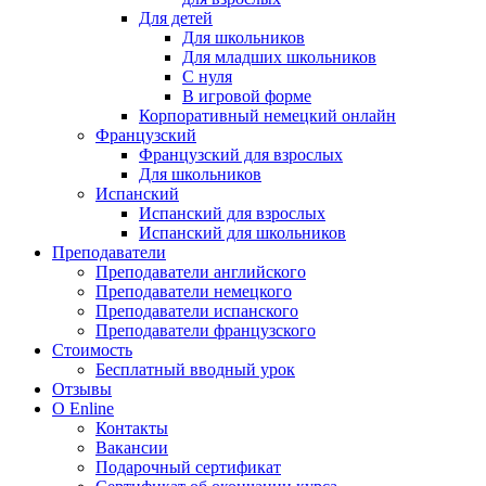
Для детей
Для школьников
Для младших школьников
С нуля
В игровой форме
Корпоративный немецкий онлайн
Французский
Французский для взрослых
Для школьников
Испанский
Испанский для взрослых
Испанский для школьников
Преподаватели
Преподаватели английского
Преподаватели немецкого
Преподаватели испанского
Преподаватели французского
Стоимость
Бесплатный вводный урок
Отзывы
О Enline
Контакты
Вакансии
Подарочный сертификат