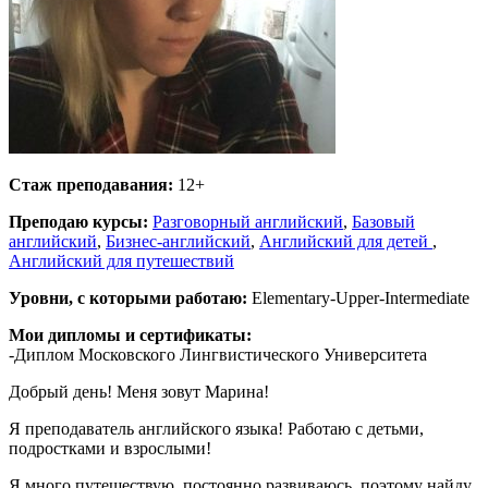
Стаж преподавания:
12+
Преподаю курсы:
Разговорный английский
,
Базовый
английский
,
Бизнес-английский
,
Английский для детей
,
Английский для путешествий
Уровни, с которыми работаю:
Elementary-Upper-Intermediate
Мои дипломы и сертификаты:
-Диплом Московского Лингвистического Университета
Добрый день! Меня зовут Марина!
Я преподаватель английского языка! Работаю с детьми,
подростками и взрослыми!
Я много путешествую, постоянно развиваюсь, поэтому найду