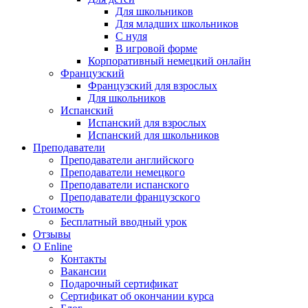
Для школьников
Для младших школьников
С нуля
В игровой форме
Корпоративный немецкий онлайн
Французский
Французский для взрослых
Для школьников
Испанский
Испанский для взрослых
Испанский для школьников
Преподаватели
Преподаватели английского
Преподаватели немецкого
Преподаватели испанского
Преподаватели французского
Стоимость
Бесплатный вводный урок
Отзывы
О Enline
Контакты
Вакансии
Подарочный сертификат
Сертификат об окончании курса