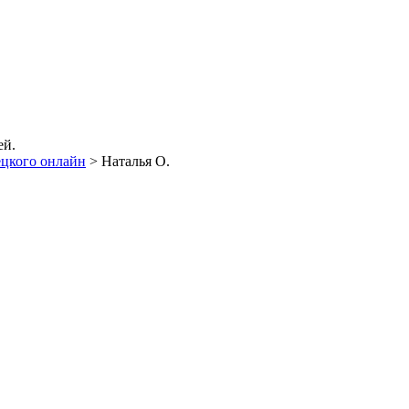
ей.
ецкого онлайн
>
Наталья О.