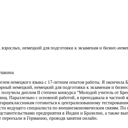
 взрослых, немецкий для подготовки к экзаменам и бизнес-неме
Пушкина
телем немецкого языка с 17-летним опытом работы. Я окончила 
рный немецкий, немецкий для подготовки к экзаменам и бизнес
я я получила диплом II степени конкурса “Молодой учитель от Бр
ищ. Параллельно с основной работой, я преподавала в частной я
я старшеклассникам готовиться к централизованному тестиров
сти ведущего специалиста по внешнеэкономическим связям. По 
едставительствами предприятия в Индии и Бразилии, а также вып
е переехали в Германию, проводя занятия онлайн.