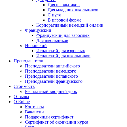
Для школьников
Для младших школьников
С нуля
В игровой форме
Корпоративный немецкий онлайн
Французский
Французский для взрослых
Для школьников
Испанский
Испанский для взрослых
Испанский для школьников
Преподаватели
Преподаватели английского
Преподаватели немецкого
Преподаватели испанского
Преподаватели французского
Стоимость
Бесплатный вводный урок
Отзывы
О Enline
Контакты
Вакансии
Подарочный сертификат
Сертификат об окончании курса