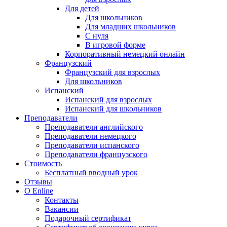
Для детей
Для школьников
Для младших школьников
С нуля
В игровой форме
Корпоративный немецкий онлайн
Французский
Французский для взрослых
Для школьников
Испанский
Испанский для взрослых
Испанский для школьников
Преподаватели
Преподаватели английского
Преподаватели немецкого
Преподаватели испанского
Преподаватели французского
Стоимость
Бесплатный вводный урок
Отзывы
О Enline
Контакты
Вакансии
Подарочный сертификат