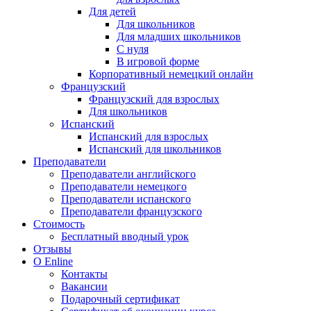
Для детей
Для школьников
Для младших школьников
С нуля
В игровой форме
Корпоративный немецкий онлайн
Французский
Французский для взрослых
Для школьников
Испанский
Испанский для взрослых
Испанский для школьников
Преподаватели
Преподаватели английского
Преподаватели немецкого
Преподаватели испанского
Преподаватели французского
Стоимость
Бесплатный вводный урок
Отзывы
О Enline
Контакты
Вакансии
Подарочный сертификат