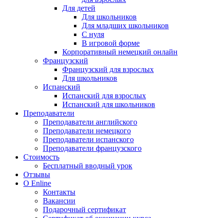
Для детей
Для школьников
Для младших школьников
С нуля
В игровой форме
Корпоративный немецкий онлайн
Французский
Французский для взрослых
Для школьников
Испанский
Испанский для взрослых
Испанский для школьников
Преподаватели
Преподаватели английского
Преподаватели немецкого
Преподаватели испанского
Преподаватели французского
Стоимость
Бесплатный вводный урок
Отзывы
О Enline
Контакты
Вакансии
Подарочный сертификат