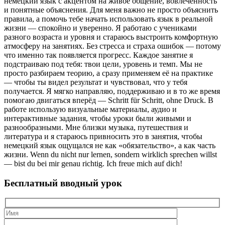
немецкий язык с акцентом на живое общение, вовлечённость
и понятные объяснения. Для меня важно не просто объяснить
правила, а помочь тебе начать использовать язык в реальной
жизни — спокойно и уверенно. Я работаю с учениками
разного возраста и уровня и стараюсь выстроить комфортную
атмосферу на занятиях. Без стресса и страха ошибок — потому
что именно так появляется прогресс. Каждое занятие я
подстраиваю под тебя: твои цели, уровень и темп. Мы не
просто разбираем теорию, а сразу применяем её на практике
— чтобы ты видел результат и чувствовал, что у тебя
получается. Я мягко направляю, поддерживаю и в то же время
помогаю двигаться вперёд — Schritt für Schritt, ohne Druck. В
работе использую визуальные материалы, аудио и
интерактивные задания, чтобы уроки были живыми и
разнообразными. Мне близки музыка, путешествия и
литература и я стараюсь привносить это в занятия, чтобы
немецкий язык ощущался не как «обязательство», а как часть
жизни. Wenn du nicht nur lernen, sondern wirklich sprechen willst
— bist du bei mir genau richtig. Ich freue mich auf dich!
Бесплатный вводный урок