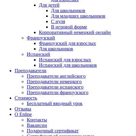
Для детей
Для школьников
Для младших школьников
С нуля
В игровой форме
Корпоративный немецкий онлайн
Французский
Французский для взрослых
Для школьников
Испанский
Испанский для взрослых
Испанский для школьников
Преподаватели
Преподаватели английского
Преподаватели немецкого
Преподаватели испанского
Преподаватели французского
Стоимость
Бесплатный вводный урок
Отзывы
О Enline
Контакты
Вакансии
Подарочный сертификат