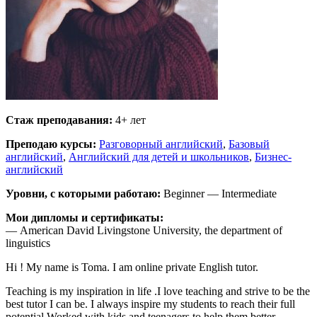
Стаж преподавания:
4+ лет
Преподаю курсы:
Разговорный английский
,
Базовый
английский
,
Английский для детей и школьников
,
Бизнес-
английский
Уровни, с которыми работаю:
Beginner — Intermediate
Мои дипломы и сертификаты:
— American David Livingstone University, the department of
linguistics
Hi ! My name is Toma. I am online private English tutor.
Teaching is my inspiration in life .I love teaching and strive to be the
best tutor I can be. I always inspire my students to reach their full
potential.Worked with kids and teenagers to help them better