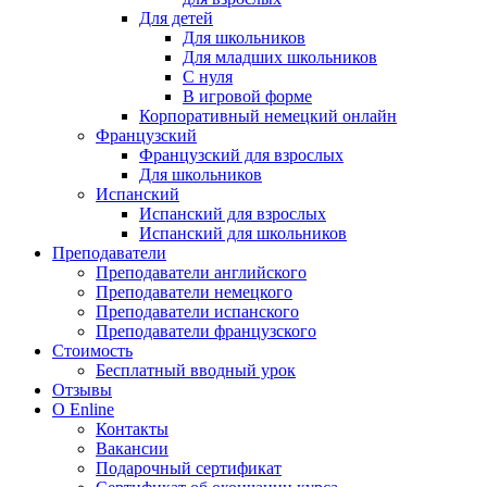
Для детей
Для школьников
Для младших школьников
С нуля
В игровой форме
Корпоративный немецкий онлайн
Французский
Французский для взрослых
Для школьников
Испанский
Испанский для взрослых
Испанский для школьников
Преподаватели
Преподаватели английского
Преподаватели немецкого
Преподаватели испанского
Преподаватели французского
Стоимость
Бесплатный вводный урок
Отзывы
О Enline
Контакты
Вакансии
Подарочный сертификат