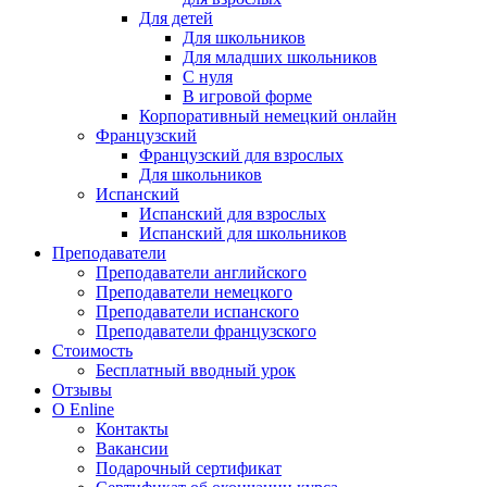
Для детей
Для школьников
Для младших школьников
С нуля
В игровой форме
Корпоративный немецкий онлайн
Французский
Французский для взрослых
Для школьников
Испанский
Испанский для взрослых
Испанский для школьников
Преподаватели
Преподаватели английского
Преподаватели немецкого
Преподаватели испанского
Преподаватели французского
Стоимость
Бесплатный вводный урок
Отзывы
О Enline
Контакты
Вакансии
Подарочный сертификат