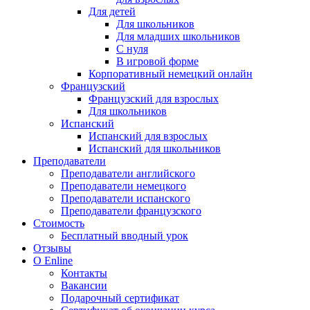
Для детей
Для школьников
Для младших школьников
С нуля
В игровой форме
Корпоративный немецкий онлайн
Французский
Французский для взрослых
Для школьников
Испанский
Испанский для взрослых
Испанский для школьников
Преподаватели
Преподаватели английского
Преподаватели немецкого
Преподаватели испанского
Преподаватели французского
Стоимость
Бесплатный вводный урок
Отзывы
О Enline
Контакты
Вакансии
Подарочный сертификат