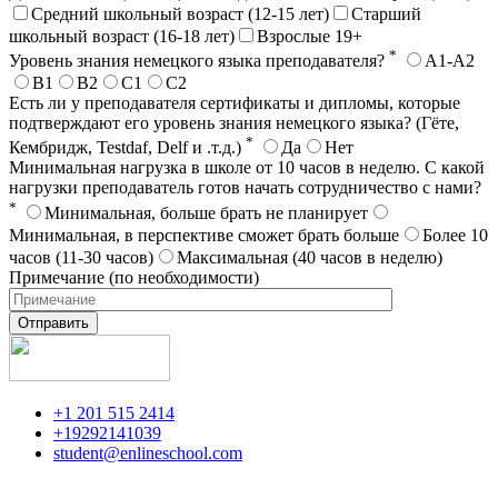
Средний школьный возраст (12-15 лет)
Старший
школьный возраст (16-18 лет)
Взрослые 19+
*
Уровень знания немецкого языка преподавателя?
А1-А2
В1
В2
С1
С2
Есть ли у преподавателя сертификаты и дипломы, которые
подтверждают его уровень знания немецкого языка? (Гёте,
*
Кембридж, Testdaf, Delf и .т.д.)
Да
Нет
Минимальная нагрузка в школе от 10 часов в неделю. С какой
нагрузки преподаватель готов начать сотрудничество с нами?
*
Минимальная, больше брать не планирует
Минимальная, в перспективе сможет брать больше
Более 10
часов (11-30 часов)
Максимальная (40 часов в неделю)
Примечание (по необходимости)
+1 201 515 2414
+19292141039
student@enlineschool.com