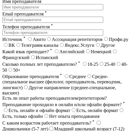
Имя преподавателя
*
Email преподавателя
*
Телефон преподавателя
*
Источник
Авито
Ассоциация репетиторов
Профи.ру
ВК
Телеграмм-каналы
Яндекс.Услуги
Другое
*
Какой язык преподает?
Английский
Немецкий
Французский
Испанский
*
Сколько полных лет преподавателю?
18-25
25-40
40-
50
50+
*
Образование преподавателя
Среднее
Средне-
специальное высшее (филолог, преподаватель, переводчик,
лингвист)
Другое направление (среднее-специальное,
высшее)
Есть ли опыт работы преподавателем/репетитором?
*
Преподавание проходило в онлайн и/или офлайн формате?
Есть, онлайн и офлайн формат
Есть, онлайн формат
Есть, только офлайн
Нет опыта преподавания
*
С каким возрастом работает преподаватель?
Дошкольники (5-7 лет)
Младший школьный возраст (7-12)