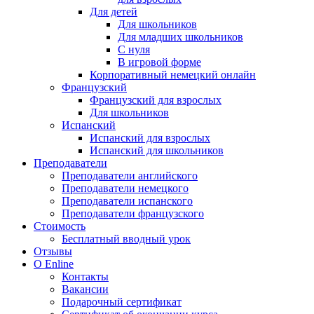
Для детей
Для школьников
Для младших школьников
С нуля
В игровой форме
Корпоративный немецкий онлайн
Французский
Французский для взрослых
Для школьников
Испанский
Испанский для взрослых
Испанский для школьников
Преподаватели
Преподаватели английского
Преподаватели немецкого
Преподаватели испанского
Преподаватели французского
Стоимость
Бесплатный вводный урок
Отзывы
О Enline
Контакты
Вакансии
Подарочный сертификат