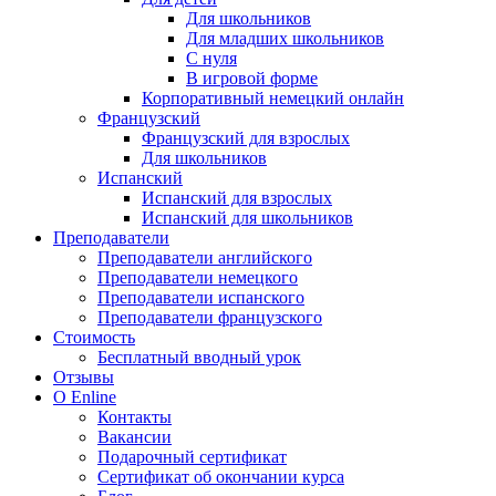
Для школьников
Для младших школьников
С нуля
В игровой форме
Корпоративный немецкий онлайн
Французский
Французский для взрослых
Для школьников
Испанский
Испанский для взрослых
Испанский для школьников
Преподаватели
Преподаватели английского
Преподаватели немецкого
Преподаватели испанского
Преподаватели французского
Стоимость
Бесплатный вводный урок
Отзывы
О Enline
Контакты
Вакансии
Подарочный сертификат
Сертификат об окончании курса