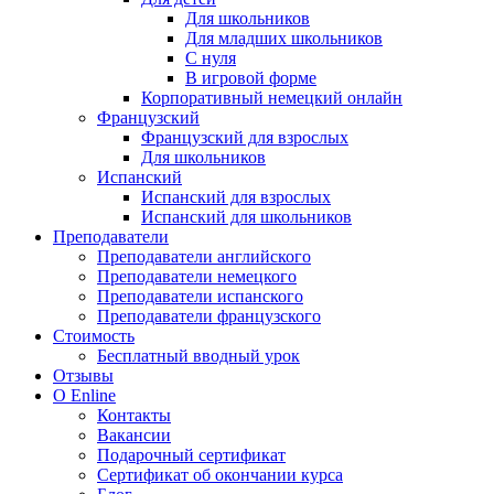
Для школьников
Для младших школьников
С нуля
В игровой форме
Корпоративный немецкий онлайн
Французский
Французский для взрослых
Для школьников
Испанский
Испанский для взрослых
Испанский для школьников
Преподаватели
Преподаватели английского
Преподаватели немецкого
Преподаватели испанского
Преподаватели французского
Стоимость
Бесплатный вводный урок
Отзывы
О Enline
Контакты
Вакансии
Подарочный сертификат
Сертификат об окончании курса