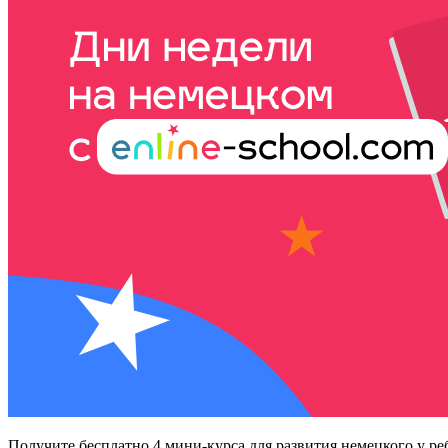
Получите бесплатно
4 мини-курса для развития немецкого у ре