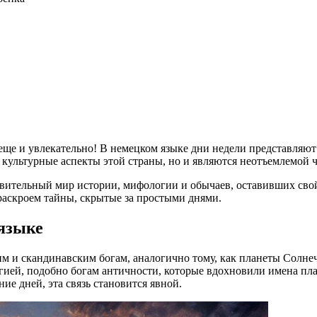
 еще и увлекательно! В немецком языке дни недели представляют
и культурные аспекты этой страны, но и являются неотъемлемой
вительный мир истории, мифологии и обычаев, оставивших свой
раскроем тайны, скрытые за простыми днями.
языке
им и скандинавским богам, аналогично тому, как планеты Солне
ией, подобно богам античности, которые вдохновили имена план
ие дней, эта связь становится явной.