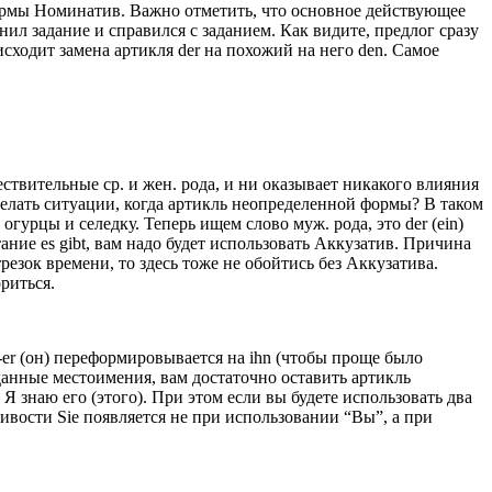
формы Номинатив. Важно отметить, что основное действующее
нил задание и справился с заданием. Как видите, предлог сразу
сходит замена артикля der на похожий на него den. Самое
твительные ср. и жен. рода, и ни оказывает никакого влияния
делать ситуации, когда артикль неопределенной формы? В таком
 огурцы и селедку. Теперь ищем слово муж. рода, это der (ein)
тание es gibt, вам надо будет использовать Аккузатив. Причина
резок времени, то здесь тоже не обойтись без Аккузатива.
риться.
 -er (он) переформировывается на ihn (чтобы проще было
 данные местоимения, вам достаточно оставить артикль
 Я знаю его (этого). При этом если вы будете использовать два
ивости Sie появляется не при использовании “Вы”, а при