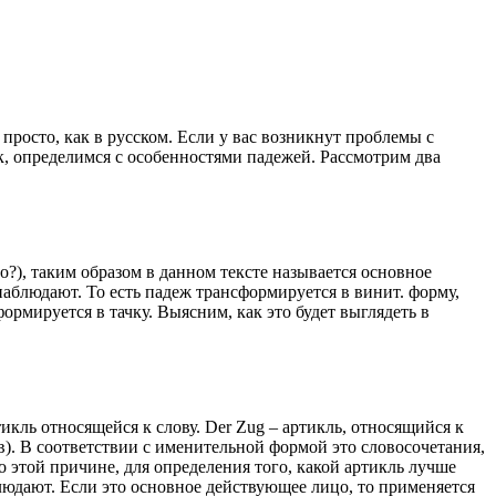
росто, как в русском. Если у вас возникнут проблемы с
к, определимся с особенностями падежей. Рассмотрим два
), таким образом в данном тексте называется основное
аблюдают. То есть падеж трансформируется в винит. форму,
рмируется в тачку. Выясним, как это будет выглядеть в
тикль относящейся к слову. Der Zug – артикль, относящийся к
в). В соответствии с именительной формой это словосочетания,
По этой причине, для определения того, какой артикль лучше
людают. Если это основное действующее лицо, то применяется