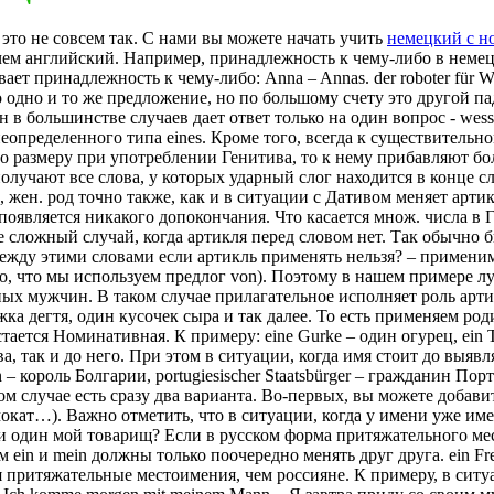
это не совсем так. С нами вы можете начать учить
немецкий c н
чем английский. Например, принадлежность к чему-либо в немецк
ает принадлежность к чему-либо: Anna – Annas. der roboter für Wi
о это одно и то же предложение, но по большому счету это другой
н в большинстве случаев дает ответ только на один вопрос - wess
определенного типа eines. Кроме того, всегда к существительно
 размеру при употреблении Генитива, то к нему прибавляют боле
лучают все слова, у которых ударный слог находится в конце слова
 жен. род точно также, как и в ситуации с Дативом меняет артикл
е появляется никакого допокончания. Что касается множ. числа в 
ее сложный случай, когда артикля перед словом нет. Так обычно 
 между этими словами если артикль применять нельзя? – примени
го, что мы используем предлог von). Поэтому в нашем примере л
ых мужчин. В таком случае прилагательное исполняет роль артик
жка дегтя, один кусочек сыра и так далее. То есть применяем ро
тается Номинативная. К примеру: eine Gurke – один огурец, ein T
, так и до него. При этом в ситуации, когда имя стоит до выявл
n – король Болгарии, portugiesischer Staatsbürger – гражданин П
ом случае есть сразу два варианта. Во-первых, вы можете добави
(самокат…). Важно отметить, что в ситуации, когда у имени уже и
ти один мой товарищ? Если в русском форма притяжательного м
м ein и mein должны только поочередно менять друг друга. ein F
притяжательные местоимения, чем россияне. К примеру, в ситуа