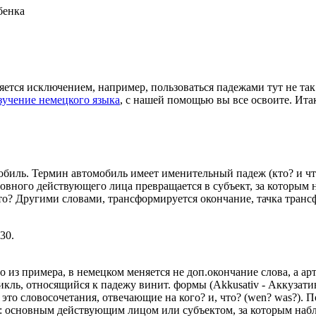
бенка
ся исключением, например, пользоваться падежами тут не так п
зучение немецкого языка
, с нашей помощью вы все освоите. Ита
иль. Термин автомобиль имеет именительный падеж (кто? и что?
вного действующего лица превращается в субъект, за которым н
о? Другими словами, трансформируется окончание, тачка трансфо
30.
о из примера, в немецком меняется не доп.окончание слова, а ар
икль, относящийся к падежу винит. формы (Akkusativ - Аккузати
 это словосочетания, отвечающие на кого? и, что? (wen? was?). 
ва: основным действующим лицом или субъектом, за которым наб