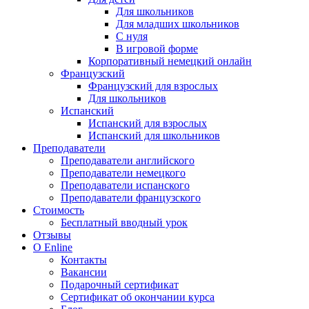
Для школьников
Для младших школьников
С нуля
В игровой форме
Корпоративный немецкий онлайн
Французский
Французский для взрослых
Для школьников
Испанский
Испанский для взрослых
Испанский для школьников
Преподаватели
Преподаватели английского
Преподаватели немецкого
Преподаватели испанского
Преподаватели французского
Стоимость
Бесплатный вводный урок
Отзывы
О Enline
Контакты
Вакансии
Подарочный сертификат
Сертификат об окончании курса