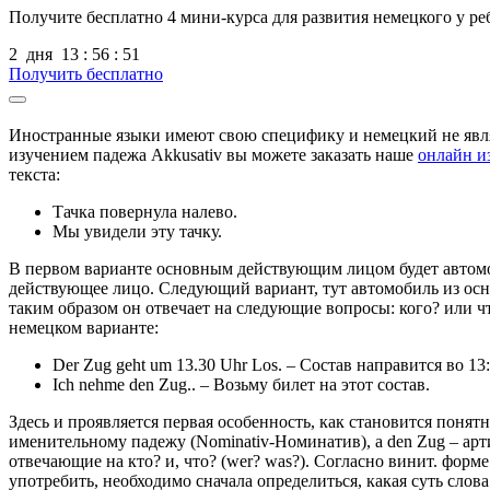
Получите бесплатно
4 мини-курса для развития немецкого у ре
2
дня
13
:
56
:
49
Получить бесплатно
Иностранные языки имеют свою специфику и немецкий не являет
изучением падежа Akkusativ вы можете заказать наше
онлайн и
текста:
Тачка повернула налево.
Мы увидели эту тачку.
В первом варианте основным действующим лицом будет автомоб
действующее лицо. Следующий вариант, тут автомобиль из осно
таким образом он отвечает на следующие вопросы: кого? или чт
немецком варианте:
Der Zug geht um 13.30 Uhr Los. – Состав направится во 13:
Ich nehme den Zug.. – Возьму билет на этот состав.
Здесь и проявляется первая особенность, как становится понятн
именительному падежу (Nominativ-Номинатив), а den Zug – арт
отвечающие на кто? и, что? (wer? was?). Согласно винит. форме
употребить, необходимо сначала определиться, какая суть сло