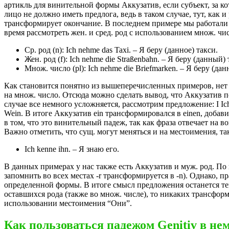
артикль для винительной формы Аккузатив, если субъект, за 
лицо не должно иметь предлога, ведь в таком случае, тут, как 
трансформирует окончание. В последнем примере мы работали с
время рассмотреть жен. и сред. род с использованием множ. чис
Ср. род (n): Ich nehme das Taxi. – Я беру (данное) такси.
Жен. род (f): Ich nehme die Straßenbahn. – Я беру (данный)
Множ. число (pl): Ich nehme die Briefmarken. – Я беру (да
Как становится понятно из вышеперечисленных примеров, нет 
на множ. число. Отсюда можно сделать вывод, что Аккузатив п
случае все немного усложняется, рассмотрим предложение: I Ich w
Wein. В итоге Аккузатив ein трансформировался в einen, добави
в том, что это винительный падеж, так как фраза отвечает на 
Важно отметить, что сущ. могут меняться и на местоимения, та
Ich kenne ihn. – Я знаю его.
В данных примерах у нас также есть Аккузатив и муж. род. По 
запомнить во всех местах -r трансформируется в -n). Однако, 
определенной формы. В итоге смысл предложения останется тем ж
оставшихся рода (также во множ. числе), то никаких трансфор
использовании местоимения “Они”.
Как пользоваться падежом
Genitiv
в не