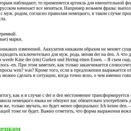
которым наблюдают, то применяется артикль для именительной 
и русском начинает все меняться. Например возьмем фразы: выпол
 муж. родом, согласно правилам немецкого, в таком случае прои
ла.
 трамвай.
нные) марки.
никаких изменений. Аккузатив никаким образом не меняет сущес
одходить исключительно для муж. рода, меняя der на den. А что 
erde Käse der (ein) Gurken und Hering einen Essen. – Я съем сыр,
лось -en. При этом заметьте, как только заканчивается словосоче
вопросы wen? was? Кроме того, если в предложении выражается от
к можно сделать в ситуации, когда точно ясно, о чем именно гово
итогу, как и в случае с der и den местоимение трансформируется
правила немецкого языка не обязуют вас обязательно употреблять
е, только звучать, но будет менее официально: Ich kenne den. –
маций тоже не будет. Важно отметить, что форма выражения вежл
мецком