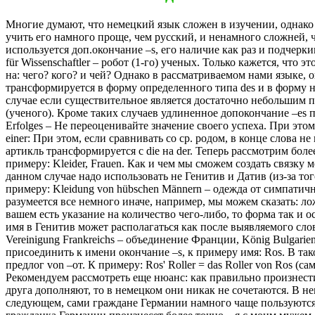
Многие думают, что немецкий язык сложен в изучении, однако 
учить его намного проще, чем русский, и ненамного сложней, 
используется доп.окончание –s, его наличие как раз и подчеркив
für Wissenschaftler – робот (1-го) ученых. Только кажется, чт
на: чего? кого? и чей? Однако в рассматриваемом нами языке, о
трансформируется в форму определенного типа des и в форму не
случае если существительное является достаточно небольшим по
(ученого). Кроме таких случаев удлиненное допокончание –es по
Erfolges – Не переоценивайте значение своего успеха. При этом,
einer: При этом, если сравнивать со ср. родом, в конце слова н
артикль трансформируется с die на der. Теперь рассмотрим бол
примеру: Kleider, Frauen. Как и чем мы сможем создать связку
данном случае надо использовать не Генитив и Датив (из-за то
примеру: Kleidung von hübschen Männern – одежда от симпатичн
разумеется все немного иначе, например, мы можем сказать: ло
вашем есть указание на количество чего-либо, то форма так и ос
имя в Генитив может располагаться как после выявляемого слова
Vereinigung Frankreichs – объединение Франции, König Bulgarie
присоединить к имени окончание –s, к примеру имя: Ros. В так
предлог von –от. К примеру: Ros' Roller = das Roller von Ros 
Рекомендуем рассмотреть еще нюанс: как правильно произнес
друга дополняют, то в немецком они никак не сочетаются. В не
следующем, сами граждане Германии намного чаще пользуются 