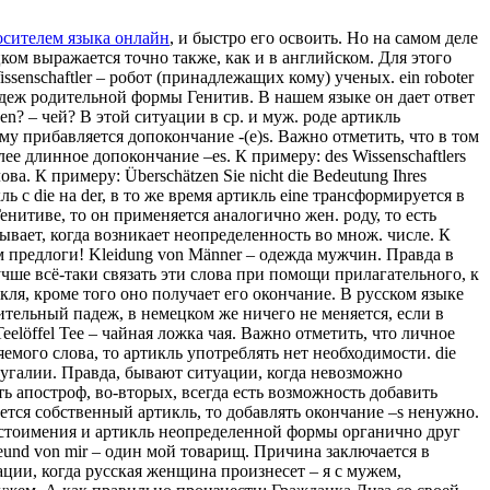
осителем языка онлайн
, и быстро его освоить. Но на самом деле
ом выражается точно также, как и в английском. Для этого
ssenschaftler – робот (принадлежащих кому) ученых. ein roboter
 падеж родительной формы Генитив. В нашем языке он дает ответ
en? – чей? В этой ситуации в ср. и муж. роде артикль
му прибавляется допокончание -(е)s. Важно отметить, что в том
е длинное допокончание –es. К примеру: des Wissenschaftlers
. К примеру: Überschätzen Sie nicht die Bedeutung Ihres
ь с die на der, в то же время артикль eine трансформируется в
Генитиве, то он применяется аналогично жен. роду, то есть
бывает, когда возникает неопределенность во множ. числе. К
м предлоги! Kleidung von Männer – одежда мужчин. Правда в
учше всё-таки связать эти слова при помощи прилагательного, к
ля, кроме того оно получает его окончание. В русском языке
дительный падеж, в немецком же ничего не меняется, если в
eelöffel Tee – чайная ложка чая. Важно отметить, что личное
яемого слова, то артикль употреблять нет необходимости. die
ортугалии. Правда, бывают ситуации, когда невозможно
ть апостроф, во-вторых, всегда есть возможность добавить
меется собственный артикль, то добавлять окончание –s ненужно.
естоимения и артикль неопределенной формы органично друг
reund von mir – один мой товарищ. Причина заключается в
ции, когда русская женщина произнесет – я с мужем,