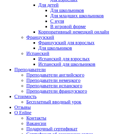
Для детей
Для школьников
Для младших школьников
С нуля
В игровой форме
Корпоративный немецкий онлайн
Французский
Французский для взрослых
Для школьников
Испанский
Испанский для взрослых
Испанский для школьников
Преподаватели
Преподаватели английского
Преподаватели немецкого
Преподаватели испанского
Преподаватели французского
Стоимость
Бесплатный вводный урок
Отзывы
О Enline
Контакты
Вакансии
Подарочный сертификат