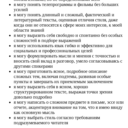
я могу понять телепрограммы и фильмы без больших
усилий
я могу понять длинный и сложный, фактический и
литературный тексты, оценивая отличия стиля, даже
когда они не относятся к сфере моих интересов, к моей
области знаний
я могу выразить себя свободно и спонтанно без особых
сложностей в подборе выражений
я могу использовать язык гибко и эффективно для
социальных и профессиональных целей
я могу формулировать мысли и мнения с точностью и
вносить свой вклад в разговор, умело согласовываясь с
другими спикерами
я могу приготовить ясное, подробное описание
сложных тем, включая подтемы, развивая особые
пункты и завершать их приемлемым заключением
я могу выразить себя в ясном, хорошо
структурированном тексте, выражая точки зрения
довольно подробно
я могу написать о сложном предмете в письме, эссе или
отчете, акцентируя внимание на том, что я имею ввиду
как основную мысль
я могу выбрать стиль согласно требованиям
подразумеваемого читателя