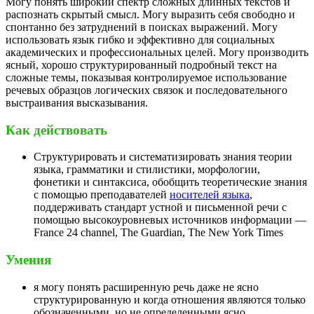
Могу понять широкий спектр сложных длинных текстов и
распознать скрытый смысл. Могу выразить себя свободно и
спонтанно без затруднений в поисках выражений. Могу
использовать язык гибко и эффективно для социальных
академических и профессиональных целей. Могу производить
ясный, хорошо структурированный подробный текст на
сложные темы, показывая контролируемое использование
речевых образцов логических связок и последовательного
выстраивания высказывания.
Как действовать
Структурировать и систематизировать знания теории
языка, грамматики и стилистики, морфологии,
фонетики и синтаксиса, обобщить теоретические знания
с помощью преподавателей
носителей языка
,
поддерживать стандарт устной и письменной речи с
помощью высокоуровневых источников информации —
France 24 channel, The Guardian, The New York Times
Умения
я могу понять расширенную речь даже не ясно
структурированную и когда отношения являются только
обозначенными, но не определенными ясно