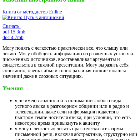
Книга от методистов
Enline
Скачать
pdf 15.3mb
doc 4.7mb
Могу понять с легкостью практически все, что слышу или
читаю. Могу обобщить информацию из различных устных и
письменных источников, восстанавливая аргументы и
свидетельства в связной презентации. Могу выразить себя
спонтанно, очень гибко и точно различая тонкие нюансы
значений даже в сложных ситуациях.
Умения
я не имею сложностей в понимании любого вида
устного языка в разговорном общении или в радио и
телевещании, даже если информация подается в
быстром темпе носителя языка, при условии, что есть
некоторое время привыкнуть к акценту
я могу с легкостью читать практически все формы
письменной речи, включая абстрактные, структурно или
лингвистически сложные тексты, такие как мануалы,