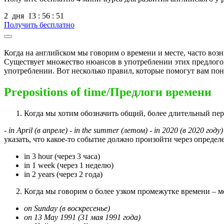
2
дня
13
:
56
:
50
Получить бесплатно
Когда на английском мы говорим о времени и месте, часто возн
Существует множество нюансов в употреблении этих предлогов,
употреблении. Вот несколько правил, которые помогут вам понят
Prepositions of time/Предлоги времени
Когда мы хотим обозначить общий, более длительный пери
- in April (
в
апреле
)
- in the summer (
летом
)
- in 2020 (
в
2020
году
)
указать, что какое-то событие должно произойти через опред
in 3 hour (через 3 часа)
in 1 week (через 1 неделю)
in 2 years (через 2 года)
Когда мы говорим о более узком промежутке времени – 
on Sunday
(в воскресенье)
on 13 May 1991
(31 мая 1991 года)