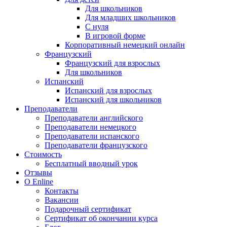
Для школьников
Для младших школьников
С нуля
В игровой форме
Корпоративный немецкий онлайн
Французский
Французский для взрослых
Для школьников
Испанский
Испанский для взрослых
Испанский для школьников
Преподаватели
Преподаватели английского
Преподаватели немецкого
Преподаватели испанского
Преподаватели французского
Стоимость
Бесплатный вводный урок
Отзывы
О Enline
Контакты
Вакансии
Подарочный сертификат
Сертификат об окончании курса