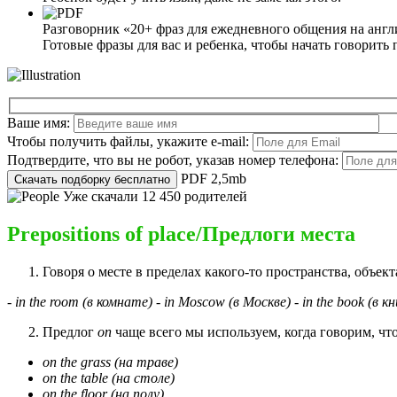
Разговорник «20+ фраз для ежедневного общения на анг
Готовые фразы для вас и ребенка, чтобы начать говорить 
Ваше имя:
Чтобы получить файлы, укажите e-mail:
Подтвердите, что вы не робот, указав номер телефона:
PDF 2,5mb
Уже скачали 12 450 родителей
Prepositions of place/Предлоги места
Говоря о месте в пределах какого-то пространства, объе
- in the room (
в
комнате
)
- in
Moscow
(в Москве)
- in the book (
в
кн
Предлог
on
чаще всего мы используем, когда говорим, что
on the grass (
на
траве
)
on the table (
на
столе
)
on the floor (
на
полу
)