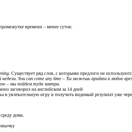
 промежутке времени – менее суток:
ening.
Существует ряд слов, с которыми предлоги не используются
 недели.
You
can
come
any
time
– Ты можешь прийти в любое вре
rrow –
мы
пойдем
туда
завтра
.
анно заговорил
на английском за 14 дней
а в увлекательную игру и получить видимый результат уже чере
 среду дома.
ривычку