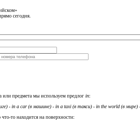
лийском»
прямо сегодня.
кта или предмета мы используем предлог
in
:
иге
)
- in a car (
в
машине
)
- in a taxi (
в
такси
)
- in the world (
в
мире
)
 что-то находится на поверхности: