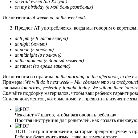
on Halloween
(на Хэлуин)
on
my
birthday
(в мой день рождения)
Исключения:
at weekend, at the weekend.
Предлог AT употребляется, когда мы говорим о коротком
at
8
pm
(в 8 часов вечера)
at night
(ночью)
at noon
(в полдень)
at midnight (
в полночь
)
at the moment
(в данный момент)
at
sunset
(во время заката)
Исключения из правила:
in the morning, in the afternoon, in the ev
Примеры:
We
will
do
it
next
week
– Мы сделаем это на следующей
словами
tomorrow
,
yesterday
,
tonight
,
today
.
We will go there tomo
Скачайте подборку материалов, чтобы ваш ребенок
гарантиров
Список документов, которые помогут превратить изучение язык
Чек-лист «7 шагов, чтобы разговорить ребенка»
Простая инструкция для родителей, как создать языковую
ТОП-15 игр и приложений, которые превратят учебу в п
Ребенок будет учить язык, даже не замечая этого.