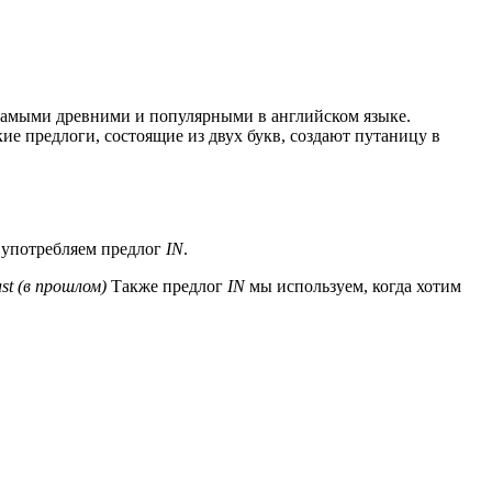
ся самыми древними и популярными в английском языке.
ие предлоги, состоящие из двух букв, создают путаницу в
ы употребляем предлог
IN
.
st (
в
прошлом
)
Также предлог
IN
мы используем, когда хотим