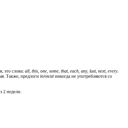
, это слова:
all
,
this
,
one
,
some
,
that
,
each
,
any
,
last
,
next
,
every
.
мя.
Также, предлоги
in
/
on
/
at
никогда не употребляются со
з 2 недели.