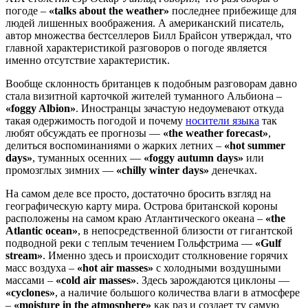
погоде –
«talks about the weather»
последнее прибежище для
людей лишенных воображения. А американский писатель,
автор множества бестселлеров Билл Брайсон утверждал, что
главной характеристикой разговоров о погоде является
именно отсутствие характеристик.
Вообще склонность британцев к подобным разговорам давно
стала визитной карточкой жителей туманного Альбиона –
«foggy Albion»
. Иностранцы зачастую недоумевают откуда
такая одержимость погодой и почему
носители языка
так
любят обсуждать ее прогнозы —
«the weather forecast»
,
делиться воспоминаниями о жарких летних –
«hot summer
days»
, туманных осенних —
«foggy autumn days»
или
промозглых зимних —
«chilly winter days»
денечках.
На самом деле все просто, достаточно бросить взгляд на
географическую карту мира. Острова британской короны
расположены на самом краю Атлантического океана –
«the
Atlantic ocean»
, в непосредственной близости от гигантской
подводной реки с теплым течением Гольфстрима —
«Gulf
stream»
. Именно здесь и происходит столкновение горячих
масс воздуха –
«hot air masses»
с холодными воздушными
массами –
«сold air masses»
. Здесь зарождаются циклоны —
«cyclones»
, а наличие большого количества влаги в атмосфере
–
«moisture in the atmosphere»
как раз и создает ту самую