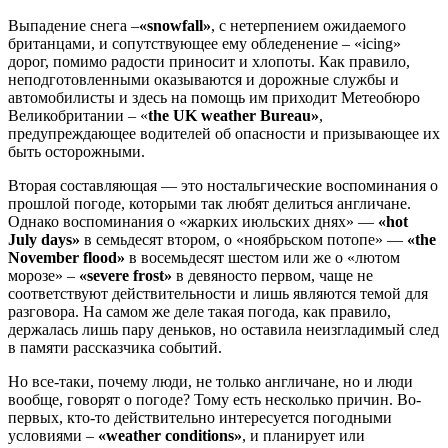
Выпадение снега –
«snowfall»
, с нетерпением ожидаемого
британцами, и сопутствующее ему обледенение – «icing»
дорог, помимо радости приносит и хлопоты. Как правило,
неподготовленными оказываются и дорожные службы и
автомобилисты и здесь на помощь им приходит Метеобюро
Великобритании – «
the UK weather Bureau»
,
предупреждающее водителей об опасности и призывающее их
быть осторожными.
Вторая составляющая — это ностальгические воспоминания о
прошлой погоде, которыми так любят делиться англичане.
Однако воспоминания о «жарких июльских днях» —
«hot
July days»
в семьдесят втором, о «ноябрьском потопе» —
«the
November flood»
в восемьдесят шестом или же о «лютом
морозе» –
«severe frost»
в девяносто первом, чаще не
соответствуют действительности и лишь являются темой для
разговора. На самом же деле такая погода, как правило,
держалась лишь пару деньков, но оставила неизгладимый след
в памяти рассказчика событий.
Но все-таки, почему люди, нe только англичане, но и люди
вообще, говорят о погоде? Тому есть несколько причин. Во-
первых, кто-то действительно интересуется погодными
условиями –
«weather conditions»
, и планирует или