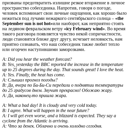
призваны предотвратить излишне резкое вторжение в личное
пространство собеседника. Напротив, говоря о погоде,
человек вспоминает свои личные ощущения, как хорошо было
нежиться под лучами нежаркого сентябрьского солнца –
«the
September sun is not hot»
или наоборот, как неприятно стоять
на ледяном февральском ветру
«icy February wind»
. Во время
такого разговора появляется чувство некой сопричастности,
люди становятся ближе друг другу, исчезает неловкость, нам
приятно сознавать, что наш собеседник также любит тепло
или огорчен наступившими заморозками.
A: Did you hear the weather forecast?
B: Yes, yesterday the BBC reported the increase in the temperature
up to 25 degrees during the day. That sounds great! I love the heat.
A: Yes. Finally, the heat has come.
A: Cлышал прогноз погоды?
B: Да, вчера по Би-Би-Си передали о поднятии температуры
до 25 градусов днем. Звучит прекрасно! Обожаю жару.
A: Да, наконец-то пришла жара.
A: What a bad day! It is cloudy and very cold today.
B: I agree. What will happen in the near future?
A: I will get even worse, and a blizzard is expected. They say a
cyclone from the Atlantic is arriving.
A: Что за денек. Облачно и очень холодно сегодня.