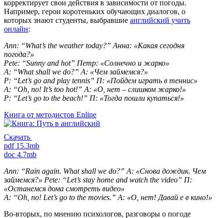
корректирует свои действия в зависимости от погоды.
Например, герои коротеньких обучающих диалогов, о
которых знают студенты, выбравшие
английский учить
онлайн
:
Ann: “What’s the weather today?” Анна: «Какая сегодня
погода?»
Pete: “Sunny and hot” Петр: «Солнечно и жарко»
A: “What shall we do?” А: «Чем займемся?»
P: “Let’s go and play tennis” П: «Пойдем играть в теннис»
A: “Oh, no! It’s too hot!” А: «О, нет – слишком жарко!»
P: “Let’s go to the beach!” П: «Тогда пошли купаться!»
Книга от методистов
Enline
Скачать
pdf 15.3mb
doc 4.7mb
Ann: “Rain again. What shall we do?” А: «Снова дождик. Чем
займемся?» Pete: “Let’s stay home and watch the video” П:
«Останемся дома смотреть видео»
A: “Oh, no! Let’s go to the movies.” А: «O, нет! Давай е в кино!»
Во-вторых, по мнению психологов, разговоры о погоде