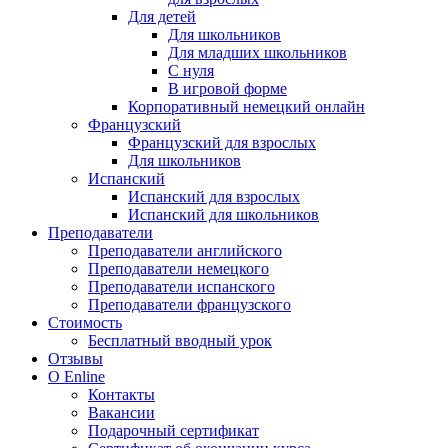
Для детей
Для школьников
Для младших школьников
С нуля
В игровой форме
Корпоративный немецкий онлайн
Французский
Французский для взрослых
Для школьников
Испанский
Испанский для взрослых
Испанский для школьников
Преподаватели
Преподаватели английского
Преподаватели немецкого
Преподаватели испанского
Преподаватели французского
Стоимость
Бесплатный вводный урок
Отзывы
О Enline
Контакты
Вакансии
Подарочный сертификат