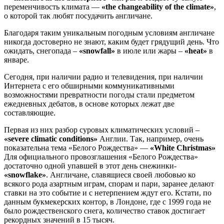
переменчивость климата —
«the changeability of the climate»
,
о которой так любят посудачить англичане.
Благодаря таким уникальным погодным условиям англичане
никогда достоверно не знают, каким будет грядущий день. Что
ожидать, снегопада –
«snowfall»
в июле или жары –
«heat»
в
январе.
Сегодня, при наличии радио и телевидения, при наличии
Интернета с его обширными коммуникативными
возможностями превратности погоды стали предметом
ежедневных дебатов, в основе которых лежат две
составляющие.
Первая из них разбор суровых климатических условий –
«severe climatic conditions»
Англии. Так, например, очень
показательна тема «Белого Рождества» —
«White Christmas»
Для официального провозглашения «Белого Рождества»
достаточно одной упавшей в этот день снежинки-
«snowflake»
. Англичане, славящиеся своей любовью ко
всякого рода азартным играм, спорам и пари, заранее делают
ставки на это событие и с нетерпением ждут его. Кстати, по
данным букмекерских контор, в Лондоне, где с 1999 года не
было рождественского снега, количество ставок достигает
рекордных значений в 15 тысяч.