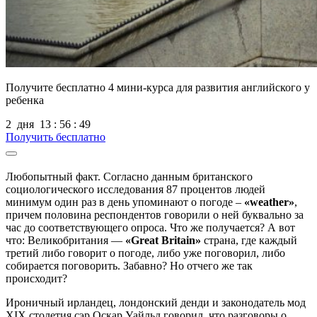
Получите бесплатно
4 мини-курса для развития английского у
ребенка
2
дня
13
:
56
:
48
Получить бесплатно
Любопытный факт. Согласно данным британского
социологического исследования 87 процентов людей
минимум один раз в день упоминают о погоде –
«weather»
,
причем половина респондентов говорили о ней буквально за
час до соответствующего опроса. Что же получается? А вот
что: Великобритания —
«Great Britain»
страна, где каждый
третий либо говорит о погоде, либо уже поговорил, либо
собирается поговорить. Забавно? Но отчего же так
происходит?
Ироничный ирландец, лондонский денди и законодатель мод
ХIX столетия сэр Оскар Уайльд говорил, что разговоры о