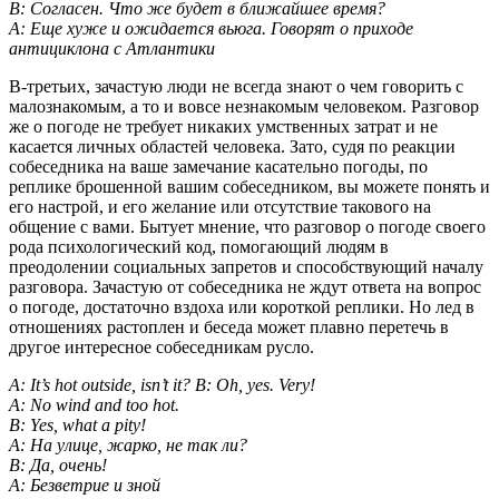
B: Согласен. Что же будет в ближайшее время?
A: Еще хуже и ожидается вьюга. Говорят о приходе
антициклона с Атлантики
В-третьих, зачастую люди не всегда знают о чем говорить с
малознакомым, а то и вовсе незнакомым человеком. Разговор
же о погоде не требует никаких умственных затрат и не
касается личных областей человека. Зато, судя по реакции
собеседника на ваше замечание касательно погоды, по
реплике брошенной вашим собеседником, вы можете понять и
его настрой, и его желание или отсутствие такового на
общение с вами. Бытует мнение, что разговор о погоде своего
рода психологический код, помогающий людям в
преодолении социальных запретов и способствующий началу
разговора. Зачастую от собеседника не ждут ответа на вопрос
о погоде, достаточно вздоха или короткой реплики. Но лед в
отношениях растоплен и беседа может плавно перетечь в
другое интересное собеседникам русло.
A: It’s hot outside, isn’t it? B: Оh, yes. Very!
A: No wind and too hot.
В: Yes, what a pity!
A: На улице, жарко, не так ли?
B: Да, очень!
A: Безветрие и зной