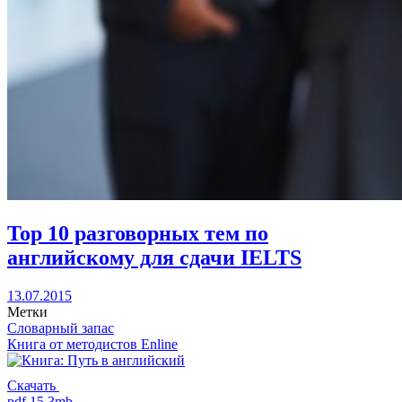
Top 10 разговорных тем по
английскому для сдачи IELTS
13.07.2015
Метки
Словарный запас
Книга от методистов
Enline
Скачать
pdf 15.3mb