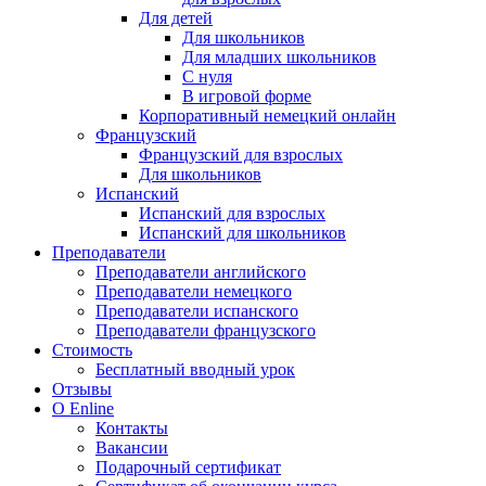
Для детей
Для школьников
Для младших школьников
С нуля
В игровой форме
Корпоративный немецкий онлайн
Французский
Французский для взрослых
Для школьников
Испанский
Испанский для взрослых
Испанский для школьников
Преподаватели
Преподаватели английского
Преподаватели немецкого
Преподаватели испанского
Преподаватели французского
Стоимость
Бесплатный вводный урок
Отзывы
О Enline
Контакты
Вакансии
Подарочный сертификат